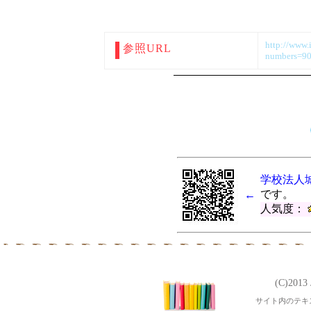
http://www.i
参照URL
numbers=9
学校法人
です。
←
人気度：
(C)201
サイト内のテキ