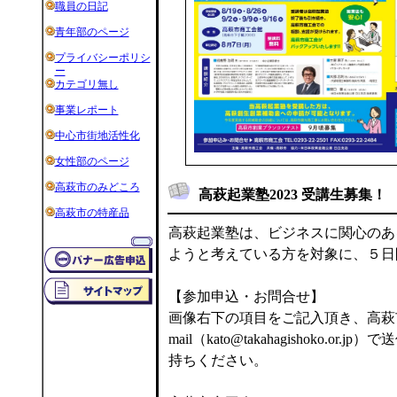
職員の日記
青年部のページ
プライバシーポリシ
ー
カテゴリ無し
事業レポート
中心市街地活性化
女性部のページ
高萩市のみどころ
高萩起業塾2023 受講生募集！
高萩市の特産品
高萩起業塾は、ビジネスに関心のあ
ようと考えている方を対象に、５日
【参加申込・お問合せ】
画像右下の項目をご記入頂き、高萩市
mail（kato@takahagishoko.
持ちください。