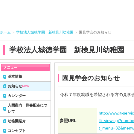
ホーム
＞
学校法人城徳学園 新検見川幼稚園
＞ 園見学会のお知らせ
学校法人城徳学園 新検見川幼稚園
基本情報
園見学会のお知らせ
お知らせ
NEW
令和７年度就職を希望される方の見学
カレンダー
入園案内 願書配布につ
いて
http://www.it-servi
参照URL
lti_view.cgi?num
幼稚園紹介
t_menu=32&menw
コンセプト