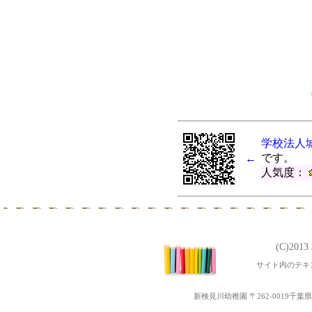
学校法人
です。
←
人気度：
(C)201
サイト内のテキ
新検見川幼稚園 〒262-0019千葉県千葉