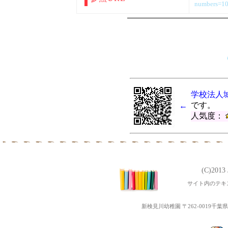
numbers=1
学校法人
です。
←
人気度：
(C)201
サイト内のテキ
新検見川幼稚園 〒262-0019千葉県千葉