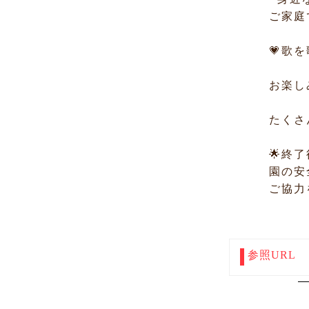
ご家庭
💗歌
お楽し
たくさ
🌟終
園の安
ご協力
参照URL