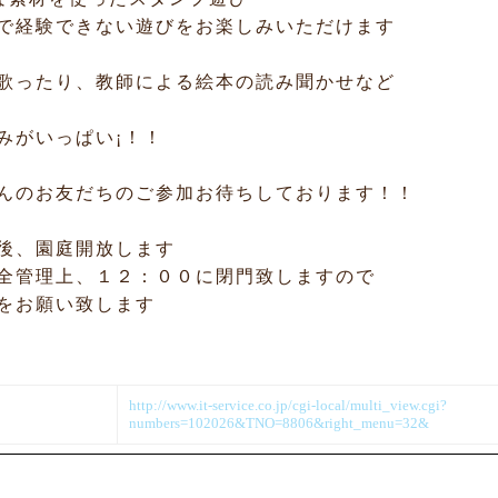
で経験できない遊びをお楽しみいただけます
を歌ったり、教師による絵本の読み聞かせなど
みがいっぱい¡！！
んのお友だちのご参加お待ちしております！！
了後、園庭開放します
全管理上、１２：００に閉門致しますので
をお願い致します
http://www.it-service.co.jp/cgi-local/multi_view.cgi?
numbers=102026&TNO=8806&right_menu=32&