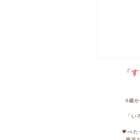
「す
0歳か
「いろ
💗ぺ
身近な