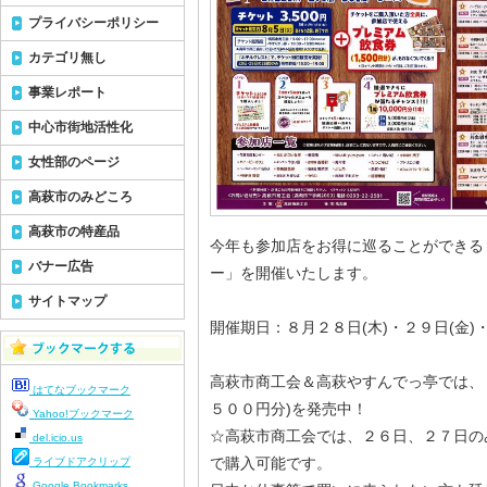
プライバシーポリシー
カテゴリ無し
事業レポート
中心市街地活性化
女性部のページ
高萩市のみどころ
高萩市の特産品
今年も参加店をお得に巡ることができる
バナー広告
ー」を開催いたします。
サイトマップ
開催期日：８月２８日(木)・２９日(金)
高萩市商工会＆高萩やすんでっ亭では、
はてなブックマーク
５００円分)を発売中！
Yahoo!ブックマーク
☆高萩市商工会では、２６日、２７日の
del.icio.us
で購入可能です。
ライブドアクリップ
Google Bookmarks