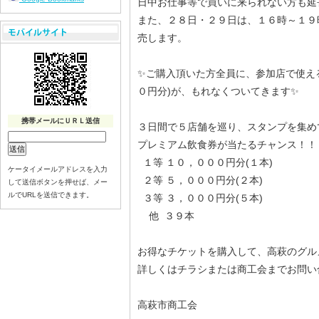
日中お仕事等で買いに来られない方も延
また、２８日・２９日は、１６時～１９
売します。
✨ご購入頂いた方全員に、参加店で使え
０円分)が、もれなくついてきます✨
携帯メールにＵＲＬ送信
３日間で５店舗を巡り、スタンプを集め
プレミアム飲食券が当たるチャンス！！
１等 １０，０００円分(１本)
ケータイメールアドレスを入力
２等 ５，０００円分(２本)
して送信ボタンを押せば、メー
ルでURLを送信できます。
３等 ３，０００円分(５本)
他 ３９本
お得なチケットを購入して、高萩のグル
詳しくはチラシまたは商工会までお問い
高萩市商工会