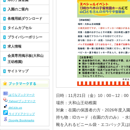
木の子保育園
入園のご案内
各種用紙ダウンロード
タイムカプセル
プライバシーポリシー
求人情報
会員専用掲示板(大和山
王幼稚園)
サイトマップ
はてなブックマーク
日時：11月21日（金）10：00～12：00
Yahoo!ブックマーク
場所：大和山王幼稚園
del.icio.us
対象：在園の保護者の方・2026年度入
ライブドアクリップ
持ち物：IDカード（在園の方のみ）・
Google Bookmarks
靴を入れるビニール袋・エコバック又は