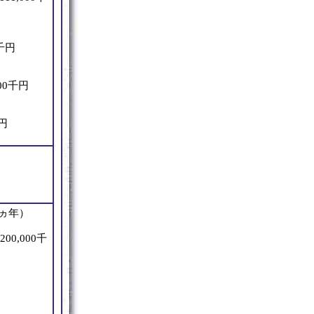
0千円
00千円
千円
5ヵ年）
00,000千