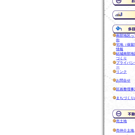
南部地区っ
街
宅地（保留
情報
結城南部地
づくり
プライバシ
ー
リンク
お問合せ
区画整理事
まちづくり
売土地
売仲介土地