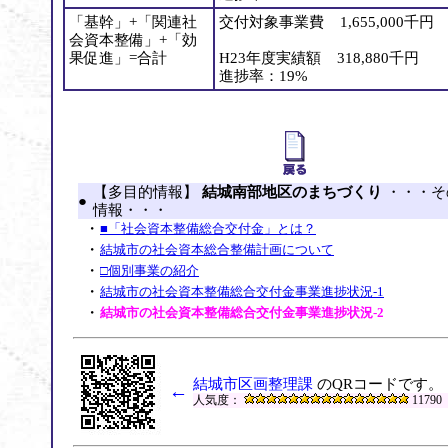
「基幹」+「関連社
交付対象事業費 1,655,000千円
会資本整備」+「効
果促進」=合計
H23年度実績額 318,880千円
進捗率：19%
【多目的情報】
結城南部地区のまちづくり
・・・そ
●
情報・・・
・
■「社会資本整備総合交付金」とは？
・
結城市の社会資本総合整備計画について
・
□個別事業の紹介
・
結城市の社会資本整備総合交付金事業進捗状況-1
・
結城市の社会資本整備総合交付金事業進捗状況-2
結城市区画整理課
のQRコードです。
←
人気度：
11790