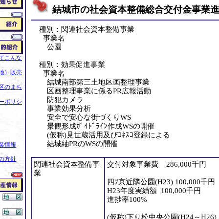
結城市の社会資本整備総合交付金事業進
種別：関連社会資本整備事業
事業名
公園
てこんな
種別：効果促進事業
地）販売
事業名
結城南部第三土地区画整理事業
区のまち
区画整理事業に係るPR広報活動
防犯カメラ
ーポリシ
事業効果分析
安全で安心な街づくりWS
景観形成ｶﾞｲﾄﾞﾗｲﾝ作成WSの開催
(仮称)見世蔵活用及びﾕﾈｽｺ登録による
結城紬PRのWSの開催
業情報
の方針
関連社会資本整備事
交付対象事業費 286,000千円
業
四ﾂ京近隣公園(H23) 100,000千円
H23年度実績額 100,000千円
進捗率100%
(仮称)下り松中央公園(H24～H26) 1