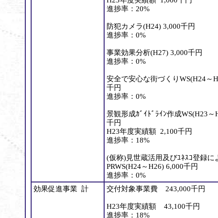
H23年度実績額 1,000千円
進捗率：20%
防犯カメラ(H24) 3,000千円
進捗率：0%
事業効果分析(H27) 3,000千円
進捗率：0%
安全で安心な街づくりWS(H24～H25
千円
進捗率：0%
景観形成ｶﾞｲﾄﾞﾗｲﾝ作成WS(H23～H2
千円
H23年度実績額 2,100千円
進捗率：18%
(仮称)見世蔵活用及びﾕﾈｽｺ登録
PRWS(H24～H26) 6,000千円
進捗率：0%
効果促進事業 計
交付対象事業費 243,000千円
H23年度実績額 43,100千円
進捗率：18%