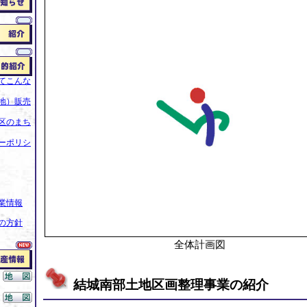
てこんな
地）販売
区のまち
ーポリシ
業情報
の方針
全体計画図
結城南部土地区画整理事業の紹介