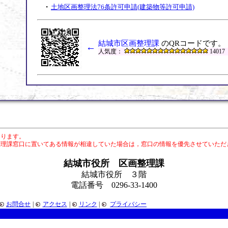
・
土地区画整理法76条許可申請(建築物等許可申請)
結城市区画整理課
のQRコードです。
←
人気度：
14017
あります。
整理課窓口に置いてある情報が相違していた場合は，窓口の情報を優先させていただ
結城市役所 区画整理課
結城市役所 ３階
電話番号 0296-33-1400
お問合せ
|
アクセス
|
リンク
|
プライバシー