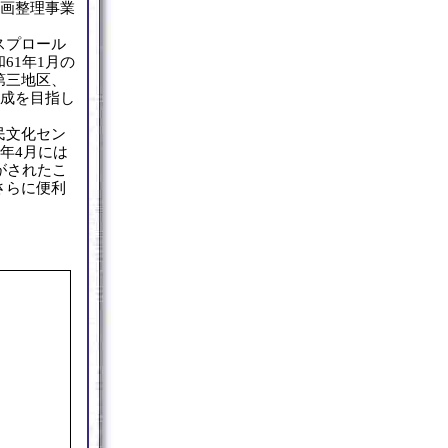
区画整理事業
スプロール
61年1月の
第三地区、
完成を目指し
民文化セン
年4月には
がされたこ
さらに便利