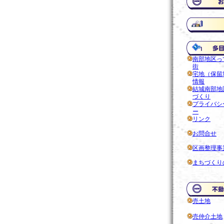
南部地区っ
街
宅地（保留
情報
結城南部地
づくり
プライバシ
ー
リンク
お問合せ
区画整理事
まちづくり
売土地
売仲介土地