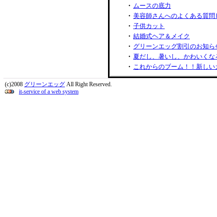
・
ムースの底力
・
美容師さんへのよくある質問
・
子供カット
・
結婚式ヘア＆メイク
・
グリーンエッグ割引のお知ら
・
夏だし、暑いし、かわいくな
・
これからのブーム！！新しい
・
トリートメント（美容室でや
(c)2008
グリーンエッグ
All Right Reserved.
・
よくある質問②（市販のシャ
it-service of a web system
・
妊娠中ってカラーリングして
・
美容師さんへのよくある質問
・
湿気対策！縮毛矯正について
・
おでこがせまい人(>_<)、えり
・
初めてのパーマ屋さんで、な
・
この人は女の子です
・
実験中ですが、やっぱりいい
・
早く手に入れたい！今話題の
・
パーマとカラー両方一緒に出
・
自分の髪を守る！！美容師さ