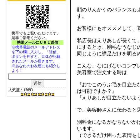
顔のりんかくのバランスも
す。
お客様にもオススメして、
携帯でもご覧いただけます。
是非ご活用ください。
私店長はえりあしが長くて
携帯メールにＵＲＬ送信
にするとき、剛毛なうなじ
※携帯電話のメールアドレス
を下の欄に入力し、「送信」
同じように襟足だけを明る
ボタンを押すと、URLが記載
されたメールが届きます。
こんな、なにげないコンプ
※あなたのお友達にも紹介し
よう！
美容室で注文する時は
『おでこのうぶ毛を目立た
人気度：15693
は可能ですか？』
『えりあしが目立たないよ
で、美容師さんに伝わると
別料金になるかならないか
います。
（できるだけ困った表情を