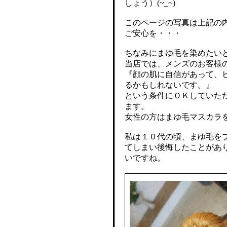
しょう）(~_~)
このページの写真は上記の
ご安心を・・・
ちなみにまゆ毛を染めたい
当店では、メンズのお客様
『顔の肌に自信があって、
るかもしれないです。』
という条件にＯＫしていた
ます。
女性の方はまゆ毛マスカラ
私は１０代の頃、まゆ毛を
てしまい後悔したことがあ
いですね。