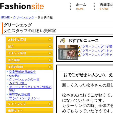
HOME
>
グリーンエッグ
> 多目的情報
グリーンエッグ
女性スタッフの明るい美容室
おすすめニュース
[ グリーンエッグ ] 子猫
[ グリーンエッグ ] ネッ
[ グリーンエッグ ] チャリ
学童野球部員募集中
おでこがせまい人(>_<)、え
web予約
グリーンエッグの一日
カテゴリ無し
新しく入った松本さんの豆
グリーンエッグくちコミ情報の
説明
美容室の豆知識
松本さんはおでこが狭くて
プライバシーポリシー
になっていたそうです。
カラーリングの時、全体の
めてもらっていたそうです