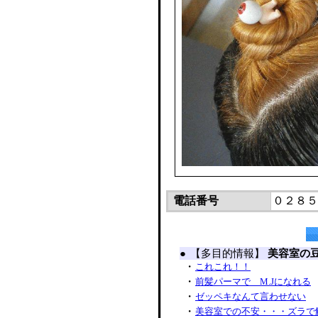
電話番号
０２８５
●
【多目的情報】
美容室の
・
これこれ！！
・
前髪パーマで M.Jになれる
・
ゼッペキなんて言わせない
・
美容室での不安・・・ズラで