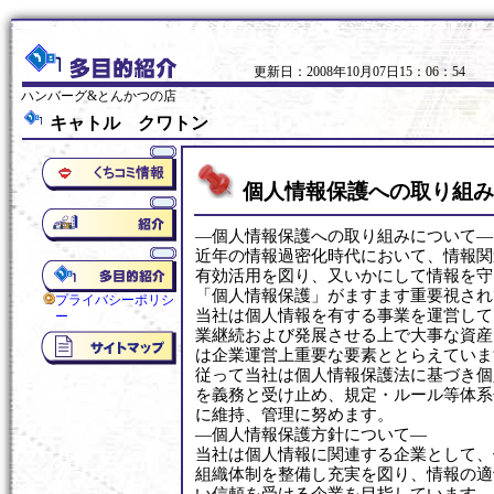
更新日：2008年10月07日15：06：54
ハンバーグ&とんかつの店
キャトル クワトン
個人情報保護への取り組み
―個人情報保護への取り組みについて―
近年の情報過密化時代において、情報関
有効活用を図り、又いかにして情報を守
「個人情報保護」がますます重要視され
プライバシーポリシ
当社は個人情報を有する事業を運営して
ー
業継続および発展させる上で大事な資産
は企業運営上重要な要素ととらえていま
従って当社は個人情報保護法に基づき個
を義務と受け止め、規定・ルール等体系
に維持、管理に努めます。
―個人情報保護方針について―
当社は個人情報に関連する企業として、
組織体制を整備し充実を図り、情報の適