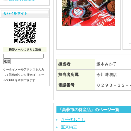
携帯メールにＵＲＬ送信
担当者
坂本みか子
ケータイメールアドレスを入力
担当者所属
今川味噌店
して送信ボタンを押せば、メー
ルでURLを送信できます。
電話番号
０２９３－２２－
「高萩市の特産品」のページ一覧
八千代おこし
宝来納豆