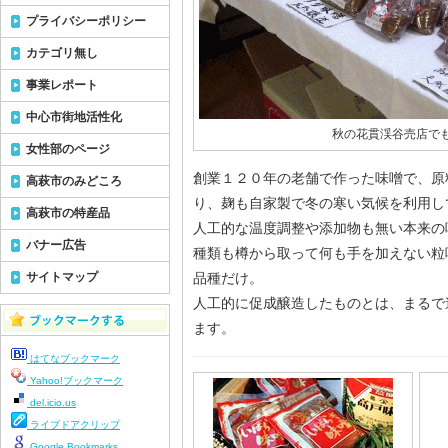
プライバシーポリシー
カテゴリ無し
事業レポート
中心市街地活性化
秋の花貫渓谷売店で
女性部のページ
創業１２０年の老舗で作った味噌で、原
高萩市のみどころ
り、麹も自家製で冬の寒い気候を利用し
高萩市の特産品
人工的な温度調整や添加物も無い本来の
バナー広告
種類も樽から取って何も手を加えない粒
サイトマップ
品種だけ。
人工的に促成醸造したものとは、まるで
ます。
はてなブックマーク
Yahoo!ブックマーク
del.icio.us
ライブドアクリップ
Google Bookmarks