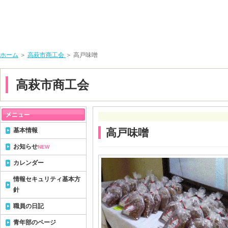
ホーム
＞
高萩市商工会
＞ 高戸味噌
高萩市商工会
基本情報
高戸味噌
お知らせ
NEW
カレンダー
情報セキュリティ基本方
針
職員の日記
青年部のページ