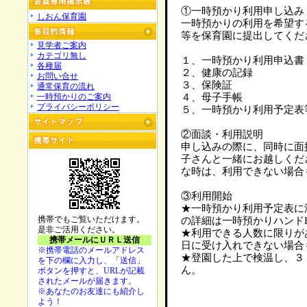
①一時預かり利用申し込み
しおん保育園
一時預かりの利用を希望す
等を保育園に提出してくだ
見学者ご案内
カテゴリ無し
１、一時預かり利用申込書
各種届
２、健康の記録
お問い合せ
３、保険証
通常保育の流れ
一時預かりのご案内
４、母子手帳
プライバシーポリシー
５、一時預かり利用予定表
②面談・利用説明
申し込みの際に、同時に面
子さんと一緒にお越しくだ
な時は、利用できない場合
③利用開始
★一時預かり利用予定表に
携帯でもご覧いただけます。
の詳細は一時預かりハンド
是非ご活用ください。
★利用できる人数に限りが
携帯メールにＵＲＬ送信
日に受け入れできない場合
※携帯電話のメールアドレス
★登園した上で検温し、３
を下の欄に入力し、「送信」
ん。
ボタンを押すと、URLが記載
されたメールが届きます。
※あなたのお友達にも紹介し
よう！