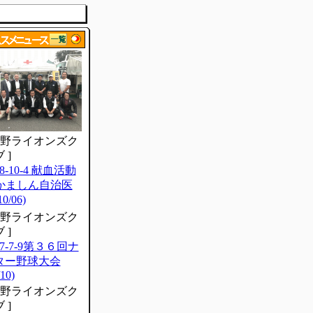
 下野ライオンズク
 ]
18-10-4 献血活動
Nかましん自治医
0/06)
 下野ライオンズク
 ]
17-7-9第３６回ナ
ター野球大会
/10)
 下野ライオンズク
 ]