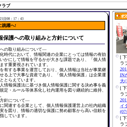
クラブ
1日08：17：43
に跳躍へ!
報保護への取り組みと方針について
への取り組みについて―
化時代において、情報関連の企業にとっては情報の有効
[
いかにして情報を守るかが大きな課題であり、「個人情
ラブ
ます重要視されています。
20
を有する事業を運営しており、個人情報は当社が事業継
せる上で大事な資産であり、「個人情報保護」は企業運
I
ととらえています。
大(1
人情報保護法に基づき個人情報保護に関する決め事を義
[
規定・ルール等体系化し社内運用を図り継続的に維持、
ラブ
。
20
方針について―
に関連する企業として、個人情報保護運営上の社内組織
イ
実を図り、情報の適切な保護に努め顧客から高い信頼を
(07
指しています。
[
ラブ