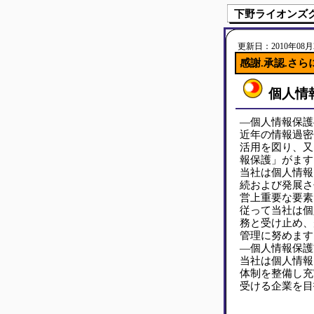
下野ライオンズ
更新日：2010年08月2
感謝.承認.さら
個人情
―個人情報保護
近年の情報過密
活用を図り、又
報保護」がます
当社は個人情報
続および発展さ
営上重要な要素
従って当社は個
務と受け止め、
管理に努めます
―個人情報保護
当社は個人情報
体制を整備し充
受ける企業を目