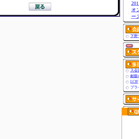
20
オ
ーズ
下野
入会
献眼
LCIF
プラ