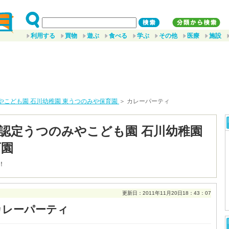
利用する
買物
遊ぶ
食べる
学ぶ
その他
医療
施設
やこども園 石川幼稚園 東うつのみや保育園
＞ カレーパーティ
認定うつのみやこども園 石川幼稚園
育園
！
更新日：2011年11月20日18：43：07
カレーパーティ