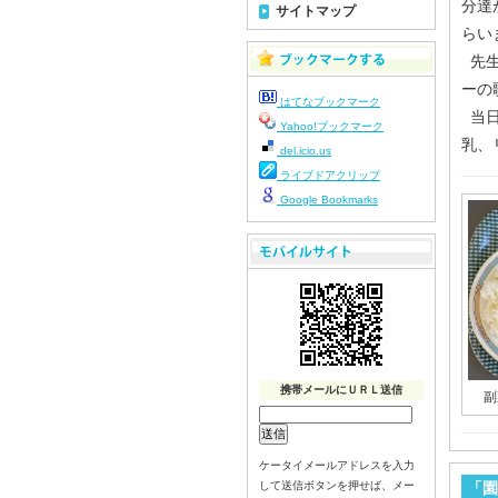
分達
サイトマップ
らい
先生
ーの
はてなブックマーク
当日
Yahoo!ブックマーク
乳、
del.icio.us
ライブドアクリップ
Google Bookmarks
携帯メールにＵＲＬ送信
副
ケータイメールアドレスを入力
して送信ボタンを押せば、メー
「園