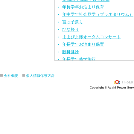
年長学年お泊まり保育
年中学年社会見学（プラネタリウム）
宮っ子祭り
ひな祭り
ままぴよ隊オータムコンサート
年長学年お泊まり保育
眼科健診
年長学年修学旅行
視力検査
歯科健診
会社概要
個人情報保護方針
内科健診
Copyright © Asahi Power Servic
最年少学年ひよこ組スタート
交通安全教室
年少学年親子触れ合い活動（保育参観
年中学年親子触れ合い活動（保育参観
年長学年親子触れ合い活動（保育参観
第57回平成24年度入園式