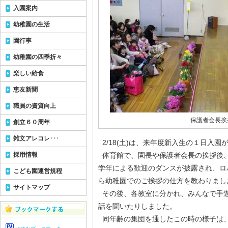
入園案内
幼稚園の生活
園行事
幼稚園の四季折々
楽しい給食
恵友新聞
職員の資質向上
保護者会長挨
創立６０周年
雑文アレコレ･･･
2/18(土)は、来年度新入生の１日入園
採用情報
体育館で、園長や保護者会長の挨拶後
学年による歓迎のダンスが披露され、ロ
こども園運営規程
ら幼稚園でのご挨拶の仕方を教わりまし
サイトマップ
その後、各教室に分かれ、みんなで手
話を聞いたりしました。
同年齢の集団を通したこの時の様子は