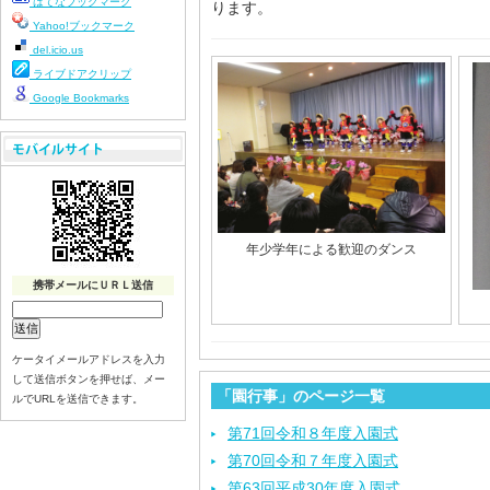
はてなブックマーク
ります。
Yahoo!ブックマーク
del.icio.us
ライブドアクリップ
Google Bookmarks
年少学年による歓迎のダンス
携帯メールにＵＲＬ送信
ケータイメールアドレスを入力
して送信ボタンを押せば、メー
「園行事」のページ一覧
ルでURLを送信できます。
第71回令和８年度入園式
第70回令和７年度入園式
第63回平成30年度入園式