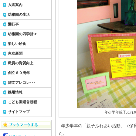
入園案内
幼稚園の生活
園行事
幼稚園の四季折々
楽しい給食
恵友新聞
職員の資質向上
創立６０周年
雑文アレコレ･･･
採用情報
こども園運営規程
サイトマップ
年少学年親子ふれ
年少学年の「親子ふれあい活動」（保育参
た。