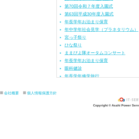
第70回令和７年度入園式
第63回平成30年度入園式
年長学年お泊まり保育
年中学年社会見学（プラネタリウム）
宮っ子祭り
ひな祭り
ままぴよ隊オータムコンサート
年長学年お泊まり保育
眼科健診
年長学年修学旅行
視力検査
歯科健診
会社概要
個人情報保護方針
内科健診
Copyright © Asahi Power Servic
最年少学年ひよこ組スタート
交通安全教室
年少学年親子触れ合い活動（保育参観
年中学年親子触れ合い活動（保育参観
年長学年親子触れ合い活動（保育参観