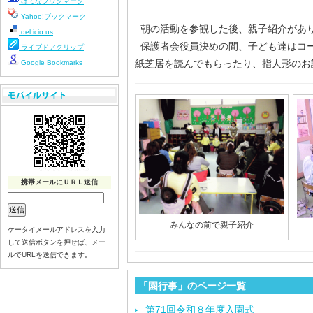
はてなブックマーク
Yahoo!ブックマーク
朝の活動を参観した後、親子紹介があ
del.icio.us
保護者会役員決めの間、子ども達はコ
ライブドアクリップ
紙芝居を読んでもらったり、指人形のお
Google Bookmarks
携帯メールにＵＲＬ送信
みんなの前で親子紹介
ケータイメールアドレスを入力
して送信ボタンを押せば、メー
ルでURLを送信できます。
「園行事」のページ一覧
第71回令和８年度入園式