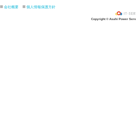
４月生まれの誕生会をしました。
会社概要
個人情報保護方針
入園進級おめでとうございます！
Copyright © Asahi Power Servic
３月の誕生会をしました。
きりんさんとのお別れ会をしました！
2月生れの誕生会
きりんお別れ遠足/江の島水族館
1月 生れお誕生会をしました！
12月 生れお誕生会をしました！
11月 生れお誕生会
3.4.5歳秋の遠足/引地台公園
ハロウィンパーティー楽しかったね❣
ハロウィンパーティー楽しかったね❣
10月生まれ誕生会
４．５歳クッキング/さつま芋餃子
焼き芋会に初参加
お芋ほりに行ってきました/うさぎ・
9月生まれのお誕生会をしました！
8月生まれのお誕生会をしました！