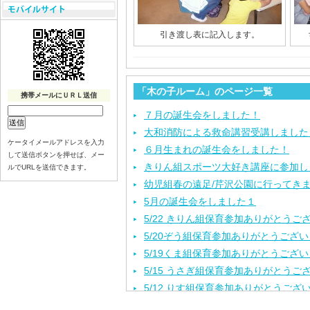
引き渡し表に記入します。
「木の子ルーム」のページ一覧
携帯メールにＵＲＬ送信
７月の誕生会をしました！
大和消防による救命講習受講しました
ケータイメールアドレスを入力
６月生まれの誕生会をしました！
して送信ボタンを押せば、メー
きりん組スポーツ大好き講座に参加し
ルでURLを送信できます。
幼児組春の遠足/芹沢公園に行ってき
5月の誕生会をしました１
5/22 きりん組保育参加ありがとうご
5/20ぞう組保育参加ありがとうござ
5/19くま組保育参加ありがとうござ
5/15 うさぎ組保育参加ありがとうご
5/12 りす組保育参加ありがとうござ
5/8ひよこ組保育参加ありがとうござ