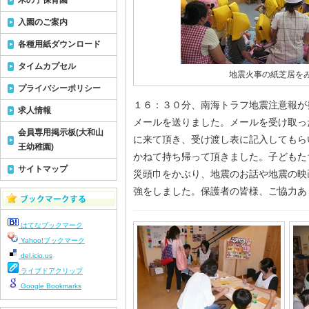
木の子保育園
入園のご案内
各種用紙ダウンロード
タイムカプセル
地震火事の紙芝居を
プライバシーポリシー
１６：３０分、南海トラフ地震注意報が
求人情報
メールを送りました。メールを受け取っ
会員専用掲示板(大和山
に来て頂き、受け渡し表に記入してもら
王幼稚園)
かねて持ち帰って頂きました。子どもた
サイトマップ
災頭巾をかぶり、地震のお話や地震の映
強をしました。保護者の皆様、ご協力あ
はてなブックマーク
Yahoo!ブックマーク
del.icio.us
ライブドアクリップ
Google Bookmarks