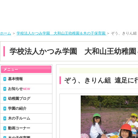
ホーム
＞
学校法人かつみ学園 大和山王幼稚園＆木の子保育園
＞ ぞう、きりん組
学校法人かつみ学園 大和山王幼稚園
基本情報
ぞう、きりん組 遠足に
お知らせ
NEW
幼稚園ブログ
学園の紹介
木の子ルーム
動画コーナー