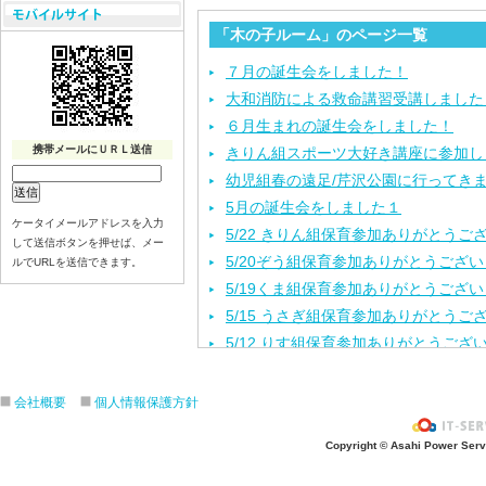
「木の子ルーム」のページ一覧
７月の誕生会をしました！
大和消防による救命講習受講しました
６月生まれの誕生会をしました！
携帯メールにＵＲＬ送信
きりん組スポーツ大好き講座に参加し
幼児組春の遠足/芹沢公園に行ってき
5月の誕生会をしました１
ケータイメールアドレスを入力
5/22 きりん組保育参加ありがとうご
して送信ボタンを押せば、メー
5/20ぞう組保育参加ありがとうござ
ルでURLを送信できます。
5/19くま組保育参加ありがとうござ
5/15 うさぎ組保育参加ありがとうご
5/12 りす組保育参加ありがとうござ
5/8ひよこ組保育参加ありがとうござ
４月生まれの誕生会をしました。
会社概要
個人情報保護方針
入園進級おめでとうございます！
Copyright © Asahi Power Servic
３月の誕生会をしました。
きりんさんとのお別れ会をしました！