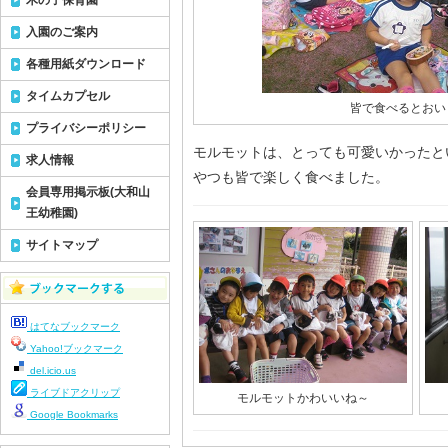
木の子保育園
入園のご案内
各種用紙ダウンロード
タイムカプセル
皆で食べるとおい
プライバシーポリシー
モルモットは、とっても可愛いかったと
求人情報
やつも皆で楽しく食べました。
会員専用掲示板(大和山
王幼稚園)
サイトマップ
はてなブックマーク
Yahoo!ブックマーク
del.icio.us
ライブドアクリップ
モルモットかわいいね～
Google Bookmarks