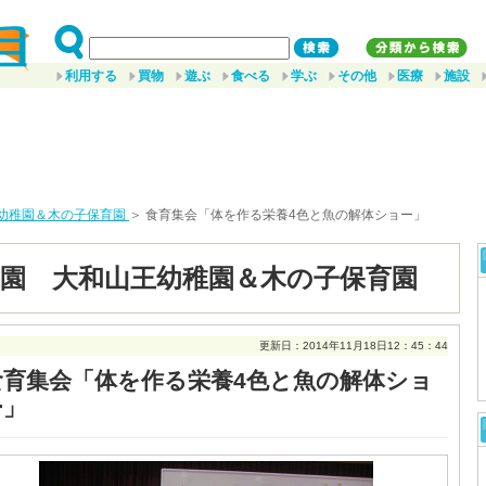
利用する
買物
遊ぶ
食べる
学ぶ
その他
医療
施設
幼稚園＆木の子保育園
＞ 食育集会「体を作る栄養4色と魚の解体ショー」
園 大和山王幼稚園＆木の子保育園
更新日：2014年11月18日12：45：44
食育集会「体を作る栄養4色と魚の解体ショ
ー」