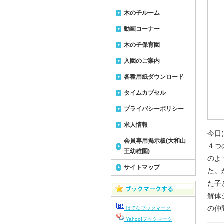
木の子ルーム
動画コーナー
木の子保育園
入園のご案内
各種用紙ダウンロード
タイムカプセル
プライバシーポリシー
求人情報
今日
会員専用掲示板(大和山
４つ
王幼稚園)
のよ
サイトマップ
た。
た子
解体
の仲
はてなブックマーク
Yahoo!ブックマーク