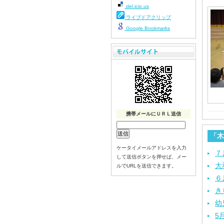
del.icio.us
ライブドアクリップ
Google Bookmarks
携帯メールにＵＲＬ送信
「木
ケータイメールアドレスを入力
７
して送信ボタンを押せば、メー
大
ルでURLを送信できます。
６
き
幼
5