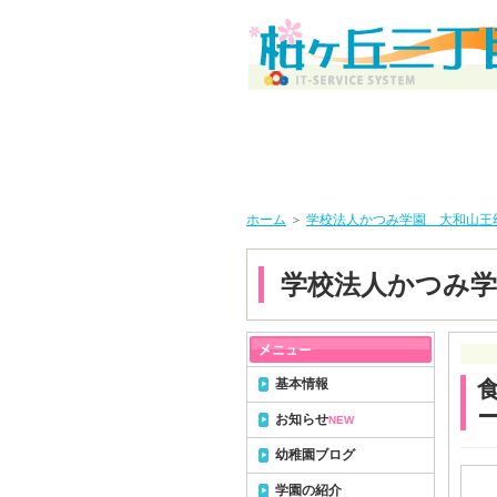
ホーム
＞
学校法人かつみ学園 大和山王
学校法人かつみ学
基本情報
お知らせ
NEW
幼稚園ブログ
学園の紹介