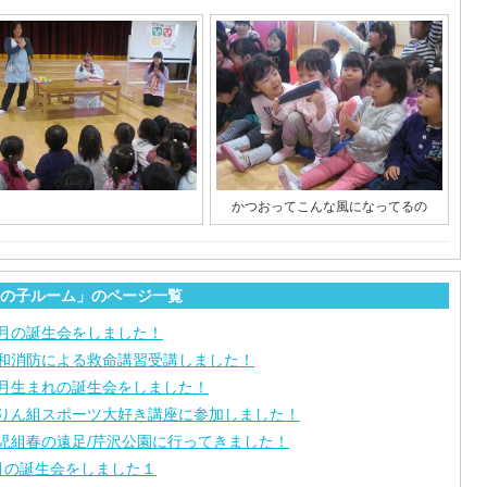
かつおってこんな風になってるの
の子ルーム」のページ一覧
月の誕生会をしました！
和消防による救命講習受講しました！
月生まれの誕生会をしました！
りん組スポーツ大好き講座に参加しました！
児組春の遠足/芹沢公園に行ってきました！
月の誕生会をしました１