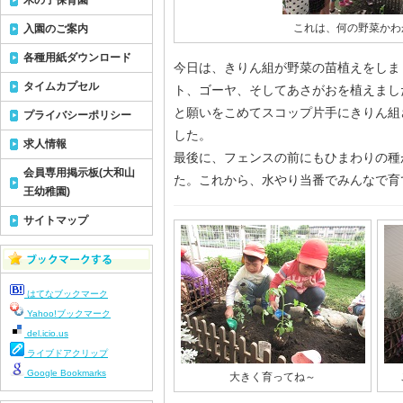
木の子保育園
これは、何の野菜かわ
入園のご案内
各種用紙ダウンロード
今日は、きりん組が野菜の苗植えをしま
タイムカプセル
ト、ゴーヤ、そしてあさがおを植えまし
と願いをこめてスコップ片手にきりん組
プライバシーポリシー
した。
求人情報
最後に、フェンスの前にもひまわりの種
会員専用掲示板(大和山
た。これから、水やり当番でみんなで育
王幼稚園)
サイトマップ
はてなブックマーク
Yahoo!ブックマーク
del.icio.us
ライブドアクリップ
Google Bookmarks
大きく育ってね～