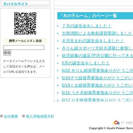
「木の子ルーム」のページ一覧
７月の誕生会をしました！
大和消防による救命講習受講しました
６月生まれの誕生会をしました！
携帯メールにＵＲＬ送信
きりん組スポーツ大好き講座に参加し
幼児組春の遠足/芹沢公園に行ってき
ケータイメールアドレスを入力
5月の誕生会をしました１
して送信ボタンを押せば、メー
5/22 きりん組保育参加ありがとうご
ルでURLを送信できます。
5/20ぞう組保育参加ありがとうござ
5/19くま組保育参加ありがとうござ
5/15 うさぎ組保育参加ありがとうご
5/12 りす組保育参加ありがとうござ
5/8ひよこ組保育参加ありがとうござ
４月生まれの誕生会をしました。
会社概要
個人情報保護方針
入園進級おめでとうございます！
Copyright © Asahi Power Servic
３月の誕生会をしました。