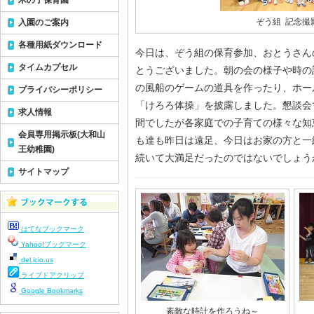
木の子保育園
ぞう組 記念撮
入園のご案内
各種用紙ダウンロード
今日は、ぞう組の保育参加、おとうさん
タイムカプセル
とうございました。朝の会の様子や時の
の風船のゲームの道具を作ったり、ホー
プライバシーポリシー
「けろろ体操」を披露しました。懇談会
求人情報
間でしたが各家庭での子育ての様々な知
会員専用掲示板(大和山
も達も昨日は遠足、今日はお家の方と一
王幼稚園)
続いて大満足だったのではないでしょう
サイトマップ
はてなブックマーク
Yahoo!ブックマーク
del.icio.us
ライブドアクリップ
Google Bookmarks
素敵な時計を作ろうね～