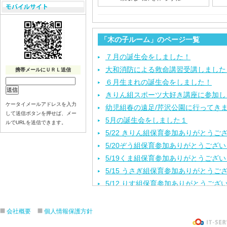
「木の子ルーム」のページ一覧
７月の誕生会をしました！
大和消防による救命講習受講しました
携帯メールにＵＲＬ送信
６月生まれの誕生会をしました！
きりん組スポーツ大好き講座に参加し
ケータイメールアドレスを入力
幼児組春の遠足/芹沢公園に行ってき
して送信ボタンを押せば、メー
5月の誕生会をしました１
ルでURLを送信できます。
5/22 きりん組保育参加ありがとうご
5/20ぞう組保育参加ありがとうござ
5/19くま組保育参加ありがとうござ
5/15 うさぎ組保育参加ありがとうご
5/12 りす組保育参加ありがとうござ
5/8ひよこ組保育参加ありがとうござ
４月生まれの誕生会をしました。
会社概要
個人情報保護方針
入園進級おめでとうございます！