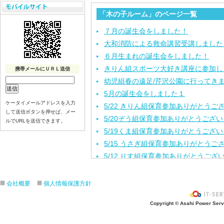
「木の子ルーム」のページ一覧
７月の誕生会をしました！
大和消防による救命講習受講しました
６月生まれの誕生会をしました！
きりん組スポーツ大好き講座に参加し
携帯メールにＵＲＬ送信
幼児組春の遠足/芹沢公園に行ってき
5月の誕生会をしました１
ケータイメールアドレスを入力
5/22 きりん組保育参加ありがとうご
して送信ボタンを押せば、メー
5/20ぞう組保育参加ありがとうござ
ルでURLを送信できます。
5/19くま組保育参加ありがとうござ
5/15 うさぎ組保育参加ありがとうご
5/12 りす組保育参加ありがとうござ
5/8ひよこ組保育参加ありがとうござ
４月生まれの誕生会をしました。
会社概要
個人情報保護方針
入園進級おめでとうございます！
Copyright © Asahi Power Servic
３月の誕生会をしました。
きりんさんとのお別れ会をしました！