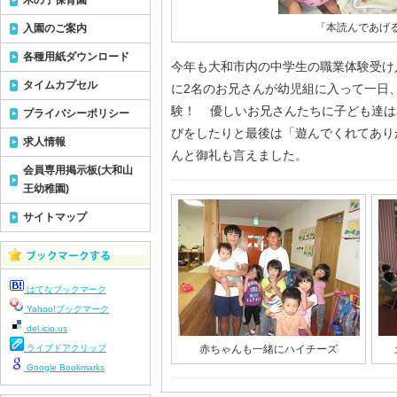
木の子保育園
「本読んであげ
入園のご案内
各種用紙ダウンロード
今年も大和市内の中学生の職業体験受け
タイムカプセル
に2名のお兄さんが幼児組に入って一日
験！ 優しいお兄さんたちに子ども達は
プライバシーポリシー
びをしたりと最後は「遊んでくれてあり
求人情報
んと御礼も言えました。
会員専用掲示板(大和山
王幼稚園)
サイトマップ
はてなブックマーク
Yahoo!ブックマーク
del.icio.us
ライブドアクリップ
赤ちゃんも一緒にハイチーズ
Google Bookmarks