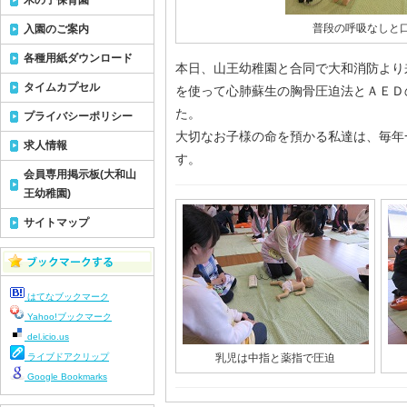
木の子保育園
普段の呼吸なしと
入園のご案内
各種用紙ダウンロード
本日、山王幼稚園と合同で大和消防より
タイムカプセル
を使って心肺蘇生の胸骨圧迫法とＡＥＤ
た。
プライバシーポリシー
大切なお子様の命を預かる私達は、毎年
求人情報
す。
会員専用掲示板(大和山
王幼稚園)
サイトマップ
はてなブックマーク
Yahoo!ブックマーク
del.icio.us
ライブドアクリップ
乳児は中指と薬指で圧迫
Google Bookmarks