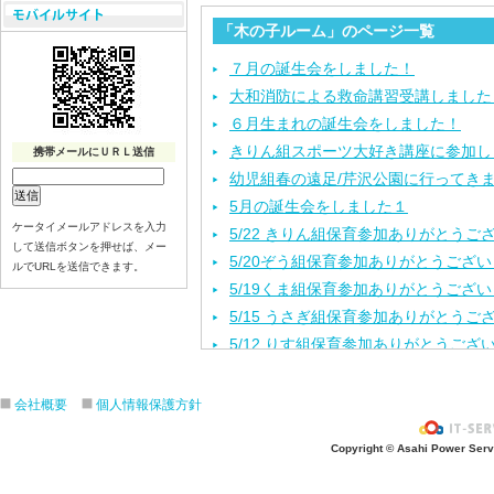
「木の子ルーム」のページ一覧
７月の誕生会をしました！
大和消防による救命講習受講しました
６月生まれの誕生会をしました！
きりん組スポーツ大好き講座に参加し
携帯メールにＵＲＬ送信
幼児組春の遠足/芹沢公園に行ってき
5月の誕生会をしました１
ケータイメールアドレスを入力
5/22 きりん組保育参加ありがとうご
して送信ボタンを押せば、メー
5/20ぞう組保育参加ありがとうござ
ルでURLを送信できます。
5/19くま組保育参加ありがとうござ
5/15 うさぎ組保育参加ありがとうご
5/12 りす組保育参加ありがとうござ
5/8ひよこ組保育参加ありがとうござ
４月生まれの誕生会をしました。
会社概要
個人情報保護方針
入園進級おめでとうございます！
Copyright © Asahi Power Servic
３月の誕生会をしました。
きりんさんとのお別れ会をしました！