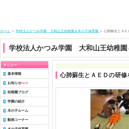
ホーム
＞
学校法人かつみ学園 大和山王幼稚園＆木の子保育園
＞ 心肺蘇生とＡ
学校法人かつみ学園 大和山王幼稚園
基本情報
心肺蘇生とＡＥＤの研修
お知らせ
NEW
幼稚園ブログ
学園の紹介
木の子ルーム
動画コーナー