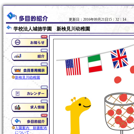
更新日：2016年09月21日15：32：14
学校法人城徳学園 新検見川幼稚園
新検見川幼稚園
入園案内 願書配布
について