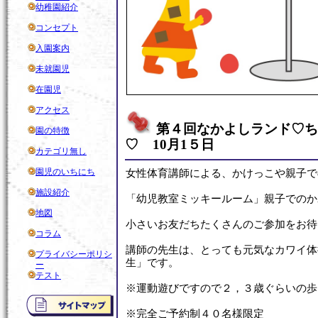
幼稚園紹介
コンセプト
入園案内
未就園児
在園児
アクセス
第４回なかよしランド♡ち
園の特徴
♡ 10月1５日
カテゴリ無し
園児のいちにち
女性体育講師による、かけっこや親子で
施設紹介
「幼児教室ミッキールーム」親子でのか
地図
小さいお友だちたくさんのご参加をお待
コラム
講師の先生は、とっても元気なカワイ体
プライバシーポリシ
生」です。
ー
テスト
※運動遊びですので２，３歳ぐらいの歩
※完全ご予約制４０名様限定