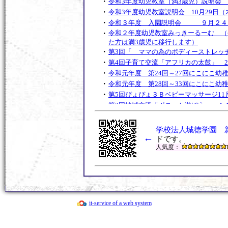
・
令和3年度幼児教室（満3歳児）説明会 
・
令和3年度幼児教室説明会 10月29日（
・
令和３年度 入園説明会 ９月２４
・
令和２年度幼児教室みっきーるーむ （令
た方は満3歳児に移行します）
・
第3回「 ママの為のボディーストレッ
・
第4回子育て交流「アフリカの太鼓」 2
・
令和元年度 第24回～27回にこにこ幼
・
令和元年度 第28回～33回にこにこ幼
・
第5回ぴょぴょ３Ｂベビーマッサージ11月
・
第3回地域交流「ポニーと遊ぼう」 １
・
第4回ぴょぴょ３Ｂベビーマッサージ10月
・
令和元年度 第2１回～２3回にこにこ
学校法人城徳学園 
・
←
第３回 子育て交流なかよしランド
ドです。
・
人気度：
令和２年度幼児教室みっきーるーむ 説明
・
平成31年度 第１６回～２０回にこに
・
第2回地域交流なかよしランド「しゃぼ
・
令和２年度Open幼稚園（入園説明会
・
第1回地域交流「ちびっこ夏まつり」
・
第3回ぴょぴょ３Ｂベビーマッサージ9月
it-service of a web system
・
平成31年度 第１３回～1６回にこにこ
・
第2回子育て交流なかよしランド「体操