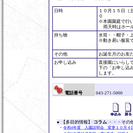
日時
１０月１５日（土
０
※本園園庭で行
雨天時はホー
持ち物
水筒・・帽子・
※動き易い服装
その他
お誕生月のお友
お申し込み
直接園にいらし
下の「お申し込
します。
電話番号
043-271-5000
●
【多目的情報】
コラム
・・・その
・
令和4年度 入園説明会 変更１０月４