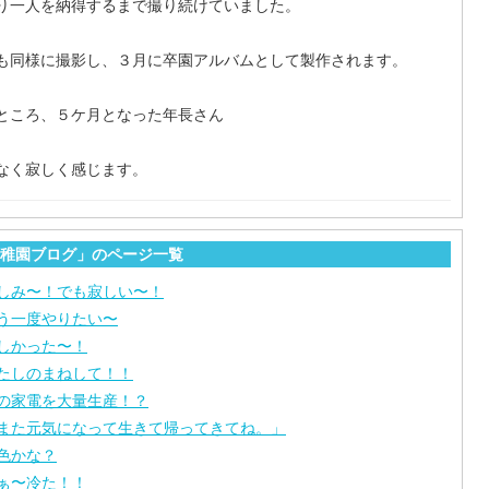
り一人を納得するまで撮り続けていました。
も同様に撮影し、３月に卒園アルバムとして製作されます。
ところ、５ケ月となった年長さん
なく寂しく感じます。
稚園ブログ」のページ一覧
しみ〜！でも寂しい〜！
う一度やりたい〜
しかった〜！
たしのまねして！！
の家電を大量生産！？
また元気になって生きて帰ってきてね。」
色かな？
ぁ〜冷た！！