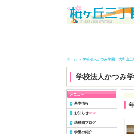
ホーム
＞
学校法人かつみ学園 大和山王
学校法人かつみ学
基本情報
お知らせ
NEW
幼稚園ブログ
学園の紹介