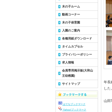
木の子ルーム
動画コーナー
木の子保育園
入園のご案内
各種用紙ダウンロード
タイムカプセル
プライバシーポリシー
求人情報
会員専用掲示板(大和山
王幼稚園)
年長
サイトマップ
した
山田
はてなブックマーク
Yahoo!ブックマーク