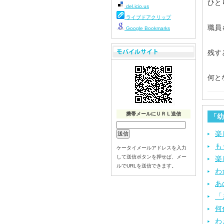
ひと
del.icio.us
ライブドアクリップ
職員
Google Bookmarks
残す
何と
携帯メールにＵＲＬ送信
「幼
楽
も
ケータイメールアドレスを入力
して送信ボタンを押せば、メー
楽
ルでURLを送信できます。
わ
あ
「
何
わ