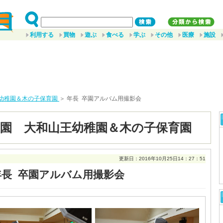
利用する
買物
遊ぶ
食べる
学ぶ
その他
医療
施設
幼稚園＆木の子保育園
＞ 年長 卒園アルバム用撮影会
園 大和山王幼稚園＆木の子保育園
更新日：2016年10月25日14：27：51
年長 卒園アルバム用撮影会