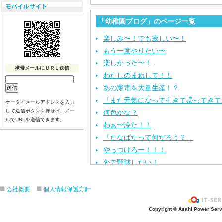
「幼稚園ブログ」のページ一覧
楽しみ〜！でも寂しい〜！
もう一度やりたい〜
楽しかった〜！
携帯メールにＵＲＬ送信
わたしのまねして！！
あの家電を大量生産！？
「また元気になって生きて帰ってきて
ケータイメールアドレスを入力
して送信ボタンを押せば、メー
何色かな？
ルでURLを送信できます。
わぁ〜冷た！！
「たなばたって何だろう？」
やっつけろー！！！
外で野球したい！
ざぶ〜ん！
ピタゴラスイッチ！
会社概要
個人情報保護方針
お風呂上がり？
Copyright © Asahi Power Servic
あの先生はだ〜れ？