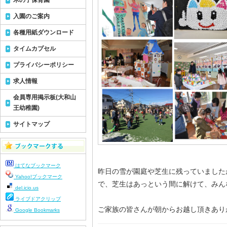
木の子保育園
入園のご案内
各種用紙ダウンロード
タイムカプセル
プライバシーポリシー
求人情報
会員専用掲示板(大和山
王幼稚園)
サイトマップ
はてなブックマーク
昨日の雪が園庭や芝生に残っていました
Yahoo!ブックマーク
で、芝生はあっという間に解けて、みん
del.icio.us
ライブドアクリップ
ご家族の皆さんが朝からお越し頂きあり
Google Bookmarks