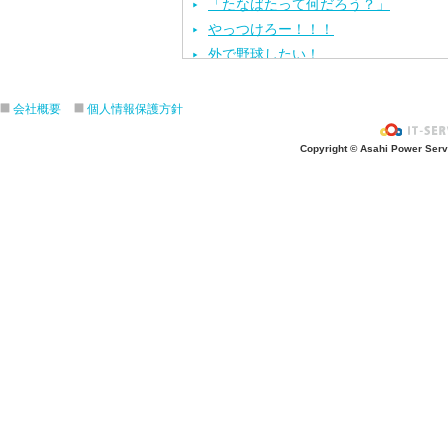
「たなばたって何だろう？」
やっつけろー！！！
外で野球したい！
ざぶ〜ん！
ピタゴラスイッチ！
会社概要
個人情報保護方針
お風呂上がり？
Copyright © Asahi Power Servic
あの先生はだ〜れ？
にんじんいれるー？
みんなが切った紙が、、、
大きくジャンプ！
旅行に行こう〜！！
お菓子のおうち
ダイオウイカ獲るぞ〜！！
ちけっと作ろう〜！
シャボン玉実験！
紙粘土で𓏸𓏸づくり
ご飯屋さんでーす！
キラキラしてる〜！！