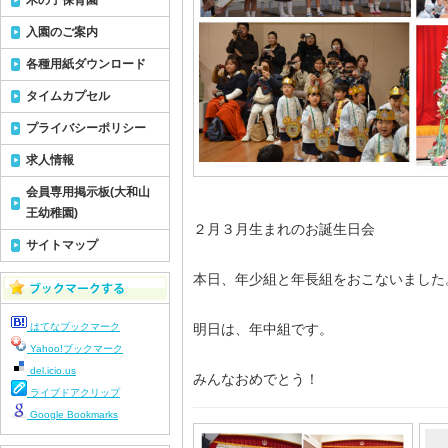
木の子保育園
入園のご案内
各種用紙ダウンロード
タイムカプセル
プライバシーポリシー
求人情報
会員専用掲示板(大和山
王幼稚園)
２月３月生まれのお誕生日会
サイトマップ
本日、年少組と年長組をおこないました
はてなブックマーク
明日は、年中組です。
Yahoo!ブックマーク
del.icio.us
みんなおめでとう！
ライブドアクリップ
Google Bookmarks