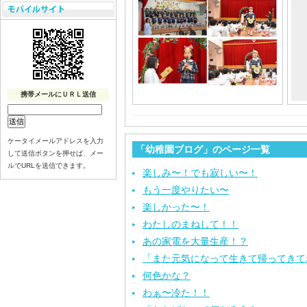
携帯メールにＵＲＬ送信
ケータイメールアドレスを入力
「幼稚園ブログ」のページ一覧
して送信ボタンを押せば、メー
ルでURLを送信できます。
楽しみ〜！でも寂しい〜！
もう一度やりたい〜
楽しかった〜！
わたしのまねして！！
あの家電を大量生産！？
「また元気になって生きて帰ってきて
何色かな？
わぁ〜冷た！！