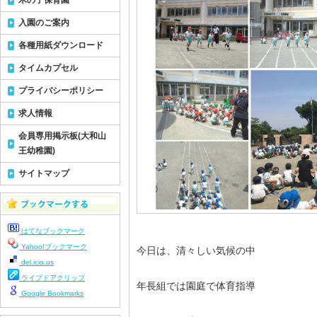
木の子保育園
入園のご案内
各種用紙ダウンロード
タイムカプセル
プライバシーポリシー
求人情報
会員専用掲示板(大和山
王幼稚園)
サイトマップ
はてなブックマーク
Yahoo!ブックマーク
今日は、清々しい気候の中
del.icio.us
ライブドアクリップ
年長組では園庭で体育指導
Google Bookmarks