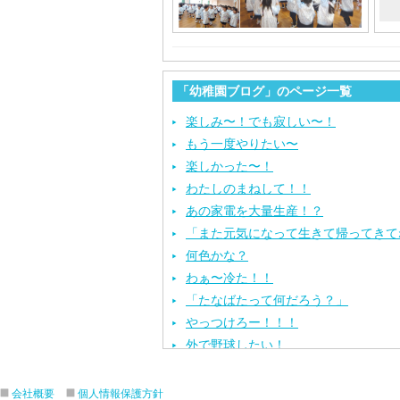
「幼稚園ブログ」のページ一覧
楽しみ〜！でも寂しい〜！
もう一度やりたい〜
楽しかった〜！
わたしのまねして！！
あの家電を大量生産！？
「また元気になって生きて帰ってきて
何色かな？
わぁ〜冷た！！
「たなばたって何だろう？」
やっつけろー！！！
外で野球したい！
ざぶ〜ん！
ピタゴラスイッチ！
会社概要
個人情報保護方針