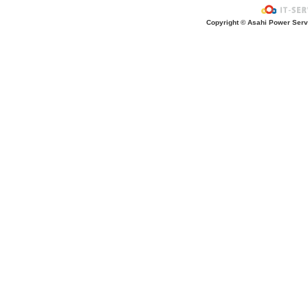
お風呂上がり？
Copyright © Asahi Power Servic
あの先生はだ〜れ？
にんじんいれるー？
みんなが切った紙が、、、
大きくジャンプ！
旅行に行こう〜！！
お菓子のおうち
ダイオウイカ獲るぞ〜！！
ちけっと作ろう〜！
シャボン玉実験！
紙粘土で𓏸𓏸づくり
ご飯屋さんでーす！
キラキラしてる〜！！
ぐーぱー！ぐーぱー！
おっきなティラノサウルスつくろうよ
お誕生日おめでとう！
土の中には・・・？
「みんなでかんぱーい」