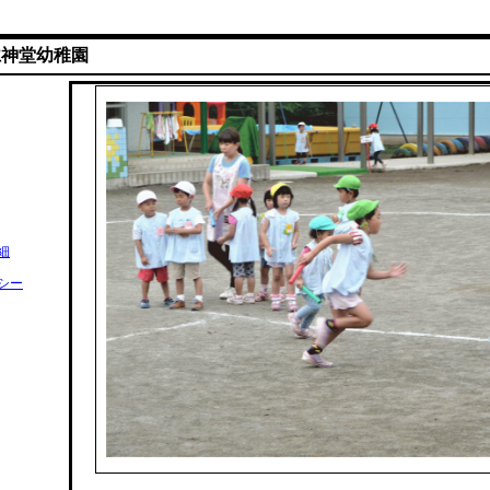
仁神堂幼稚園
細
シー