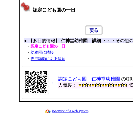
認定こども園の一日
●
【多目的情報】
仁神堂幼稚園 詳細
・・・その他
・
認定こども園の一日
・
幼稚園に隣接
・
専門講師による保育
認定こども園 仁神堂幼稚園
のQ
←
人気度：
45
it-service of a web system