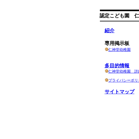
認定こども園 
NEW
紹介
NEW
専用掲示板
仁神堂幼稚園
NEW
多目的情報
仁神堂幼稚園 詳
プライバシーポリ
サイトマップ