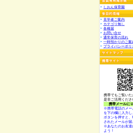
しおん保育園
見学者ご案内
カテゴリ無し
各種届
お問い合せ
通常保育の流れ
一時預かりのご案
プライバシーポリ
携帯でもご覧いた
是非ご活用くださ
携帯メールに
※携帯電話のメー
を下の欄に入力し
ボタンを押すと、
されたメールが届
※あなたのお友達
よう！