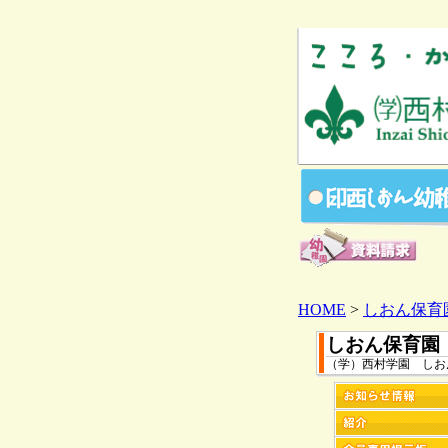
HOME
>
しおん保育
しおん保育園
（学）西村学園 しお