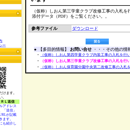
（仮称）しおん第三学童クラブ改修工事の入札を
添付データ（PDF）をご覧ください。。
参考ファイル
ダウンロード
内
シー
●
【多目的情報】
お問い合せ
・・・その他の情
・
（仮称）しおん第四学童クラブ内装工事の入札を行
・
（仮称）しおん第三学童クラブ改修工事の入札を行
・
（仮称）しおん保育園分園中央第二改修工事の入札
だけます。
い。
ＵＲＬ送信
ルアドレス
、「送信」
URLが記載
きます。
にも紹介し