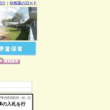
紹介
｜
幼稚園の旧ＨＰ
年10月20日10：44：22
事の入札を行