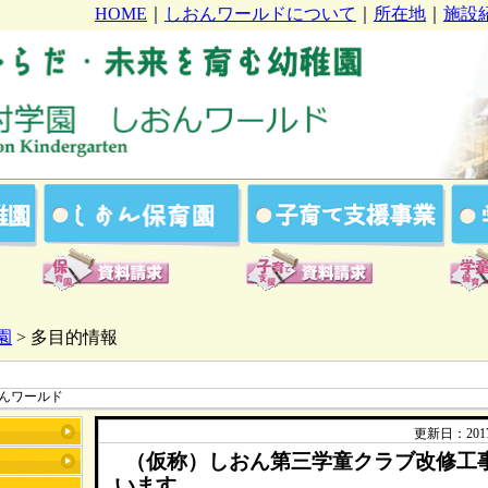
HOME
｜
しおんワールドについて
｜
所在地
｜
施設
園
> 多目的情報
んワールド
更新日：2017
（仮称）しおん第三学童クラブ改修工
います