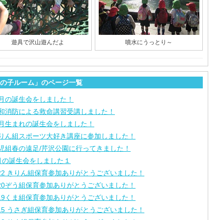
遊具で沢山遊んだよ
噴水にうっとり～
の子ルーム」のページ一覧
月の誕生会をしました！
和消防による救命講習受講しました！
月生まれの誕生会をしました！
りん組スポーツ大好き講座に参加しました！
児組春の遠足/芹沢公園に行ってきました！
月の誕生会をしました１
/22 きりん組保育参加ありがとうございました！
/20ぞう組保育参加ありがとうございました！
/19くま組保育参加ありがとうございました！
/15 うさぎ組保育参加ありがとうございました！