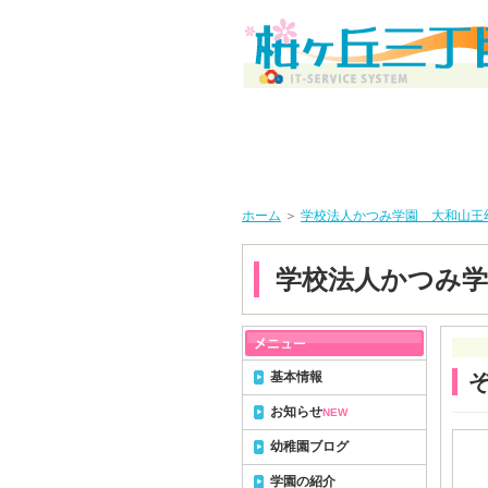
ホーム
＞
学校法人かつみ学園 大和山王
学校法人かつみ学
基本情報
お知らせ
NEW
幼稚園ブログ
学園の紹介