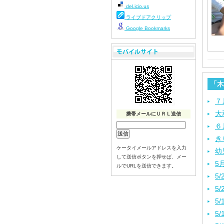
del.icio.us
ライブドアクリップ
Google Bookmarks
「木
７
大
携帯メールにＵＲＬ送信
６
き
ケータイメールアドレスを入力
幼
して送信ボタンを押せば、メー
5
ルでURLを送信できます。
5
5
5
5