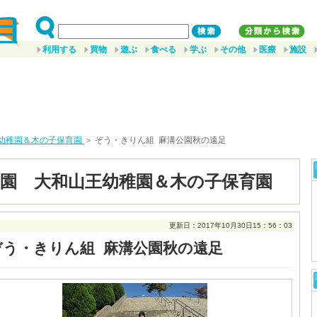
利用する
買物
遊ぶ
食べる
学ぶ
その他
医療
施設
幼稚園＆木の子保育園
＞ ぞう・きりん組 麻溝公園秋の遠足
園 大和山王幼稚園＆木の子保育園
更新日：2017年10月30日15：56：03
ぞう・きりん組 麻溝公園秋の遠足