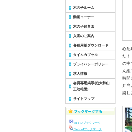
木の子ルーム
動画コーナー
木の子保育園
入園のご案内
各種用紙ダウンロード
心配
タイムカプセル
た！
の中
プライバシーポリシー
ん組
求人情報
時間
会員専用掲示板(大和山
弁当
王幼稚園)
楽し
サイトマップ
はてなブックマーク
Yahoo!ブックマーク