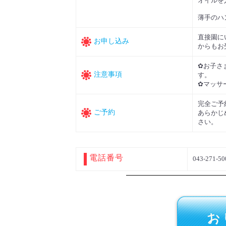
オイルを
薄手のハ
直接園に
お申し込み
からもお
✿お子さ
注意事項
す。
✿マッサ
完全ご予
ご予約
あらかじ
さい。
電話番号
043-271-50