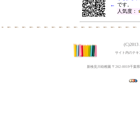
です。
←
第5回ぴょぴょ３Ｂベビーマッ
人気度：
第3回地域交流「ポニーと遊
第4回ぴょぴょ３Ｂベビーマッ
令和元年度 第2１回～２3
第３回 子育て交流なかよ
(C)201
令和２年度幼児教室みっきーる
サイト内のテキ
平成31年度 第１６回～２
第2回地域交流なかよしラン
新検見川幼稚園 〒262-0019千葉県千葉
令和２年度Open幼稚園（
第1回地域交流「ちびっこ夏
第3回ぴょぴょ３Ｂベビーマッ
平成31年度 第１３回～1６
第2回子育て交流なかよしラ
第２回ぴょぴょ３Ｂベビーマ
第３回子育て講演会「聞かせ
平成31年度 第9回～12回
平成31年度幼児教室みっき