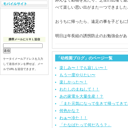
みんなで動物を見たり、芝生の広場で遊
べて楽しい思い出がまた一つできました
おうちに帰ったら、遠足の事を子どもに
明日は年長組の誘拐防止のお勉強会があ
携帯メールにＵＲＬ送信
「幼稚園ブログ」のページ一覧
ケータイメールアドレスを入力
して送信ボタンを押せば、メー
楽しみ〜！でも寂しい〜！
ルでURLを送信できます。
もう一度やりたい〜
楽しかった〜！
わたしのまねして！！
あの家電を大量生産！？
「また元気になって生きて帰ってきて
何色かな？
わぁ〜冷た！！
「たなばたって何だろう？」