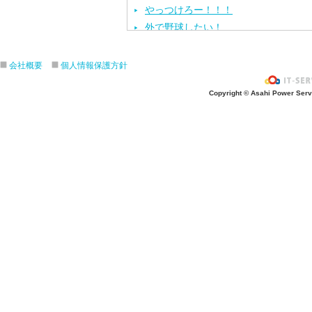
やっつけろー！！！
外で野球したい！
ざぶ〜ん！
ピタゴラスイッチ！
会社概要
個人情報保護方針
お風呂上がり？
Copyright © Asahi Power Servic
あの先生はだ〜れ？
にんじんいれるー？
みんなが切った紙が、、、
大きくジャンプ！
旅行に行こう〜！！
お菓子のおうち
ダイオウイカ獲るぞ〜！！
ちけっと作ろう〜！
シャボン玉実験！
紙粘土で𓏸𓏸づくり
ご飯屋さんでーす！
キラキラしてる〜！！
ぐーぱー！ぐーぱー！