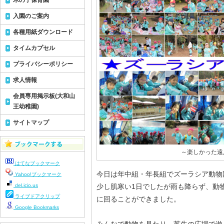
木の子保育園
入園のご案内
各種用紙ダウンロード
タイムカプセル
プライバシーポリシー
求人情報
会員専用掲示板(大和山
王幼稚園)
サイトマップ
～楽しかった遠
はてなブックマーク
今日は年中組・年長組でズーラシア動物
Yahoo!ブックマーク
del.icio.us
少し肌寒い1日でしたが雨も降らず、動
ライブドアクリップ
に回ることができました。
Google Bookmarks