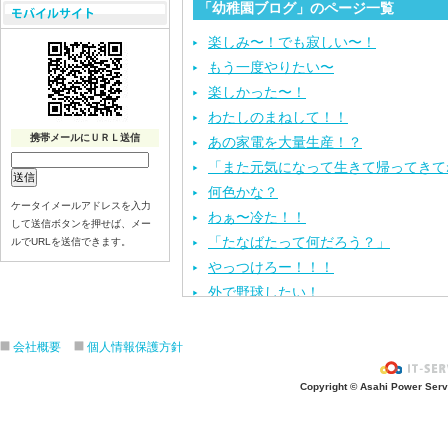
「幼稚園ブログ」のページ一覧
楽しみ〜！でも寂しい〜！
もう一度やりたい〜
楽しかった〜！
わたしのまねして！！
携帯メールにＵＲＬ送信
あの家電を大量生産！？
「また元気になって生きて帰ってきて
何色かな？
ケータイメールアドレスを入力
わぁ〜冷た！！
して送信ボタンを押せば、メー
「たなばたって何だろう？」
ルでURLを送信できます。
やっつけろー！！！
外で野球したい！
ざぶ〜ん！
ピタゴラスイッチ！
会社概要
個人情報保護方針
お風呂上がり？
Copyright © Asahi Power Servic
あの先生はだ〜れ？
にんじんいれるー？
みんなが切った紙が、、、