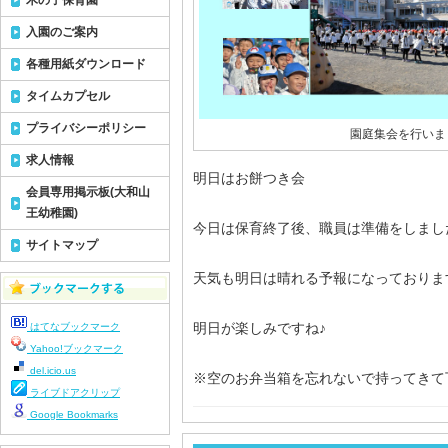
木の子保育園
入園のご案内
各種用紙ダウンロード
タイムカプセル
プライバシーポリシー
園庭集会を行いま
求人情報
明日はお餅つき会
会員専用掲示板(大和山
王幼稚園)
今日は保育終了後、職員は準備をしまし
サイトマップ
天気も明日は晴れる予報になっておりま
明日が楽しみですね♪
はてなブックマーク
Yahoo!ブックマーク
del.icio.us
※空のお弁当箱を忘れないで持ってきて
ライブドアクリップ
Google Bookmarks