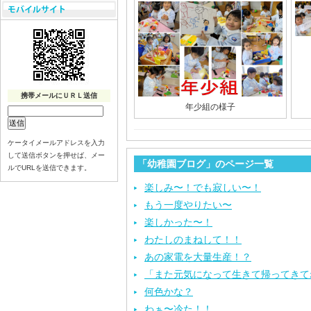
携帯メールにＵＲＬ送信
年少組の様子
ケータイメールアドレスを入力
して送信ボタンを押せば、メー
「幼稚園ブログ」のページ一覧
ルでURLを送信できます。
楽しみ〜！でも寂しい〜！
もう一度やりたい〜
楽しかった〜！
わたしのまねして！！
あの家電を大量生産！？
「また元気になって生きて帰ってきて
何色かな？
わぁ〜冷た！！