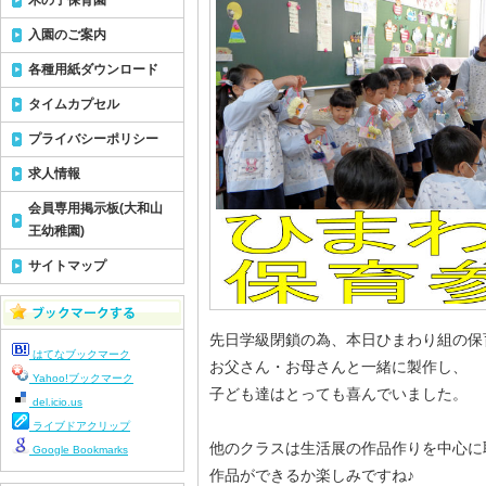
木の子保育園
入園のご案内
各種用紙ダウンロード
タイムカプセル
プライバシーポリシー
求人情報
会員専用掲示板(大和山
王幼稚園)
サイトマップ
先日学級閉鎖の為、本日ひまわり組の保
はてなブックマーク
お父さん・お母さんと一緒に製作し、
Yahoo!ブックマーク
子ども達はとっても喜んでいました。
del.icio.us
ライブドアクリップ
他のクラスは生活展の作品作りを中心に
Google Bookmarks
作品ができるか楽しみですね♪