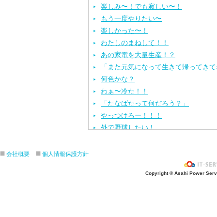
楽しみ〜！でも寂しい〜！
もう一度やりたい〜
楽しかった〜！
わたしのまねして！！
あの家電を大量生産！？
「また元気になって生きて帰ってきて
何色かな？
わぁ〜冷た！！
「たなばたって何だろう？」
やっつけろー！！！
外で野球したい！
ざぶ〜ん！
ピタゴラスイッチ！
会社概要
個人情報保護方針
お風呂上がり？
Copyright © Asahi Power Servic
あの先生はだ〜れ？
にんじんいれるー？
みんなが切った紙が、、、
大きくジャンプ！