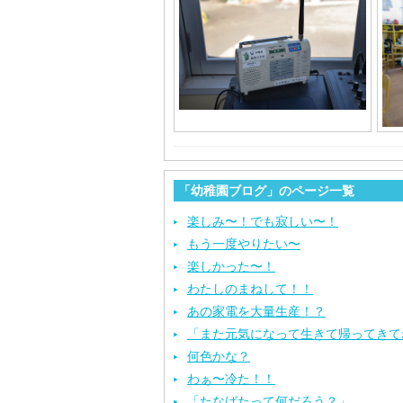
「幼稚園ブログ」のページ一覧
楽しみ〜！でも寂しい〜！
もう一度やりたい〜
楽しかった〜！
わたしのまねして！！
あの家電を大量生産！？
「また元気になって生きて帰ってきて
何色かな？
わぁ〜冷た！！
「たなばたって何だろう？」