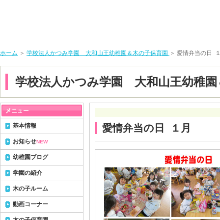
ホーム
＞
学校法人かつみ学園 大和山王幼稚園＆木の子保育園
＞ 愛情弁当の日 
学校法人かつみ学園 大和山王幼稚園
基本情報
愛情弁当の日 １月
お知らせ
NEW
幼稚園ブログ
学園の紹介
木の子ルーム
動画コーナー