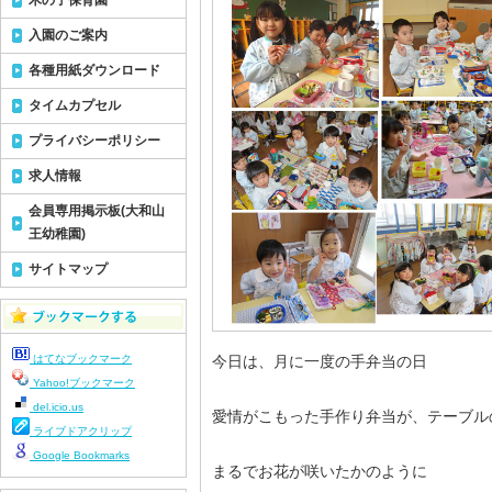
木の子保育園
入園のご案内
各種用紙ダウンロード
タイムカプセル
プライバシーポリシー
求人情報
会員専用掲示板(大和山
王幼稚園)
サイトマップ
はてなブックマーク
今日は、月に一度の手弁当の日
Yahoo!ブックマーク
del.icio.us
愛情がこもった手作り弁当が、テーブル
ライブドアクリップ
Google Bookmarks
まるでお花が咲いたかのように