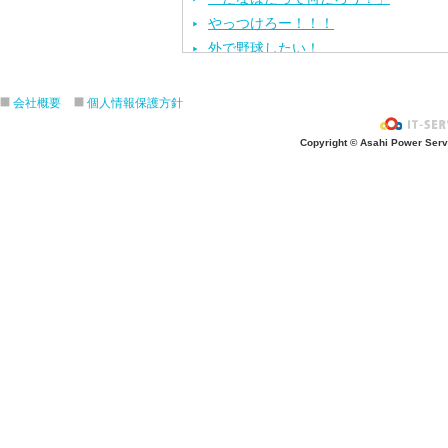
やっつけろー！！！
外で野球したい！
ざぶ〜ん！
ピタゴラスイッチ！
会社概要
個人情報保護方針
お風呂上がり？
Copyright © Asahi Power Servic
あの先生はだ〜れ？
にんじんいれるー？
みんなが切った紙が、、、
大きくジャンプ！
旅行に行こう〜！！
お菓子のおうち
ダイオウイカ獲るぞ〜！！
ちけっと作ろう〜！
シャボン玉実験！
紙粘土で𓏸𓏸づくり
ご飯屋さんでーす！
キラキラしてる〜！！