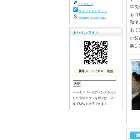
del.icio.us
年長
ライブドアクリップ
る自
Google Bookmarks
郵便
あて
お父
楽し
携帯メールにＵＲＬ送信
ケータイメールアドレスを入力
して送信ボタンを押せば、メー
ルでURLを送信できます。
「幼