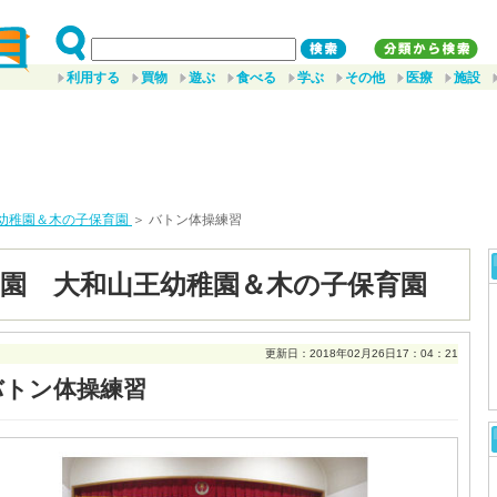
利用する
買物
遊ぶ
食べる
学ぶ
その他
医療
施設
幼稚園＆木の子保育園
＞ バトン体操練習
園 大和山王幼稚園＆木の子保育園
更新日：2018年02月26日17：04：21
バトン体操練習