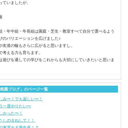
っていましたが、
後
組・年中組・年長組は園庭・芝生・教室すべて自分で選べるよう
びのバリエーションを広げました♪
や友達の輪もさらに広がると思いますし、
で考える力も育ちます。
は遊びを通しての学びをこれからも大切にしていきたいと思いま
稚園ブログ」のページ一覧
しみ〜！でも寂しい〜！
う一度やりたい〜
しかった〜！
たしのまねして！！
の家電を大量生産！？