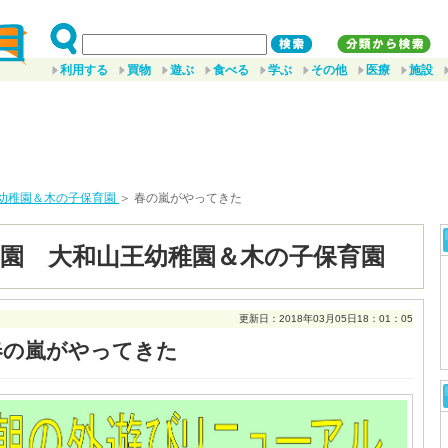
利用する
買物
遊ぶ
食べる
学ぶ
その他
医療
施設
幼稚園＆木の子保育園
＞ 春の嵐がやってきた
園 大和山王幼稚園＆木の子保育園
更新日：2018年03月05日18：01：05
春の嵐がやってきた