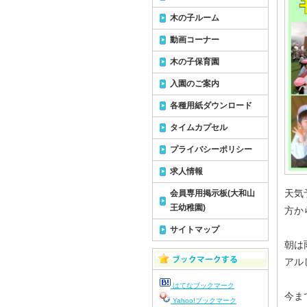
木の子ルーム
動画コーナー
木の子保育園
入園のご案内
各種用紙ダウンロード
タイムカプセル
プライバシーポリシー
求人情報
天気
会員専用掲示板(大和山
王幼稚園)
方か
サイトマップ
朝は
アル
はてなブックマーク
今ま
Yahoo!ブックマーク