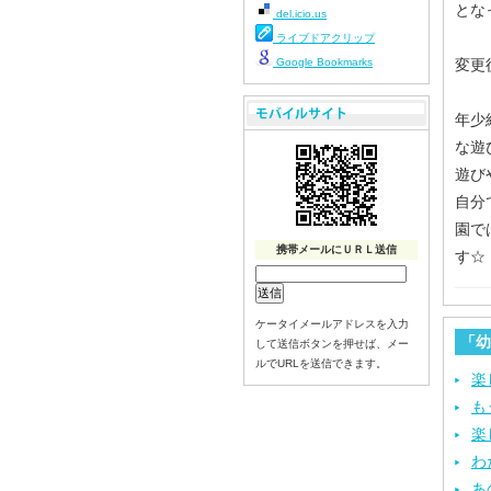
とな
del.icio.us
ライブドアクリップ
Google Bookmarks
変更
年少
な遊
遊び
自分
園で
携帯メールにＵＲＬ送信
す☆
ケータイメールアドレスを入力
「幼
して送信ボタンを押せば、メー
ルでURLを送信できます。
楽
も
楽
わ
あ