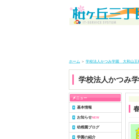
ホーム
＞
学校法人かつみ学園 大和山王
学校法人かつみ学
基本情報
お知らせ
NEW
幼稚園ブログ
学園の紹介