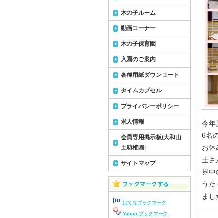
木の子ルーム
動画コーナー
木の子保育園
入園のご案内
各種用紙ダウンロード
タイムカプセル
プライバシーポリシー
求人情報
今年
6名
会員専用掲示板(大和山
お休
王幼稚園)
士さ
サイトマップ
界中
うた
まし
はてなブックマーク
Yahoo!ブックマーク