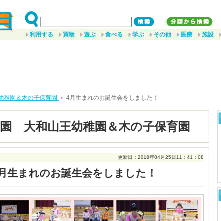
利用する
買物
遊ぶ
食べる
学ぶ
その他
医療
施設
幼稚園＆木の子保育園
＞ 4月生まれのお誕生会をしました！
園 大和山王幼稚園＆木の子保育園
更新日：2018年04月25日11：41：08
4月生まれのお誕生会をしました！