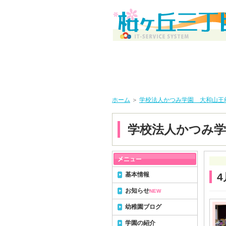
ホーム
＞
学校法人かつみ学園 大和山王
学校法人かつみ学
基本情報
お知らせ
NEW
幼稚園ブログ
学園の紹介