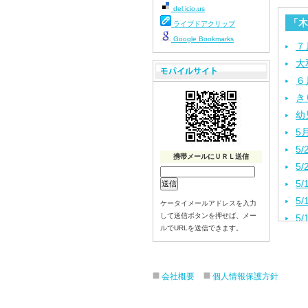
del.icio.us
「木
ライブドアクリップ
Google Bookmarks
７
大
６
き
幼
5
5
携帯メールにＵＲＬ送信
5
5
5
ケータイメールアドレスを入力
して送信ボタンを押せば、メー
5
ルでURLを送信できます。
5
４
入
会社概要
個人情報保護方針
３
き