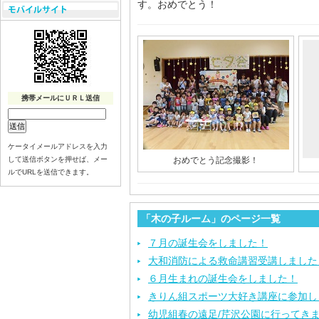
す。おめでとう！
携帯メールにＵＲＬ送信
ケータイメールアドレスを入力
して送信ボタンを押せば、メー
おめでとう記念撮影！
ルでURLを送信できます。
「木の子ルーム」のページ一覧
７月の誕生会をしました！
大和消防による救命講習受講しました
６月生まれの誕生会をしました！
きりん組スポーツ大好き講座に参加し
幼児組春の遠足/芹沢公園に行ってき