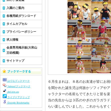
木の子保育園
入園のご案内
各種用紙ダウンロード
タイムカプセル
プライバシーポリシー
求人情報
会員専用掲示板(大和山
王幼稚園)
サイトマップ
はてなブックマーク
６月生まれは、８名のお友達が皆にお祝
Yahoo!ブックマーク
を聞かれた誕生児は何故かソフィアやア
del.icio.us
ャラクターの名前もでてきたりと皆を楽
ライブドアクリップ
当の先生からは３匹のやぎのガラガラド
Google Bookmarks
らい楽しんでいました。これからもすく