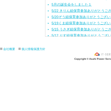
5月の誕生会をしました１
5/22 きりん組保育参加ありがとうご
5/20ぞう組保育参加ありがとうござ
5/19くま組保育参加ありがとうござ
5/15 うさぎ組保育参加ありがとうご
5/12 りす組保育参加ありがとうござ
5/8ひよこ組保育参加ありがとうござ
４月生まれの誕生会をしました。
会社概要
個人情報保護方針
入園進級おめでとうございます！
Copyright © Asahi Power Servic
３月の誕生会をしました。
きりんさんとのお別れ会をしました！
2月生れの誕生会
きりんお別れ遠足/江の島水族館
1月 生れお誕生会をしました！
12月 生れお誕生会をしました！
11月 生れお誕生会
3.4.5歳秋の遠足/引地台公園
ハロウィンパーティー楽しかったね❣