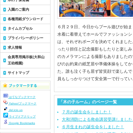
木の子保育園
入園のご案内
各種用紙ダウンロード
６月２９日、今日からプール遊びが始ま
タイムカプセル
水着に着替えてホールでファッションシ
プライバシーポリシー
は、それぞれポーズを決めてくれました
求人情報
ったり担任と記念撮影もしたりと楽しみ
のカメラマンによる撮影もありましたの
会員専用掲示板(大和山
王幼稚園)
びのお約束の紙芝居や準備体操をしてか
た。誰も泣く子も居ず皆笑顔で楽しんで
サイトマップ
員もしっかりつけて安全第一で行ってい
はてなブックマーク
「木の子ルーム」のページ一覧
Yahoo!ブックマーク
del.icio.us
７月の誕生会をしました！
ライブドアクリップ
大和消防による救命講習受講しました
Google Bookmarks
６月生まれの誕生会をしました！