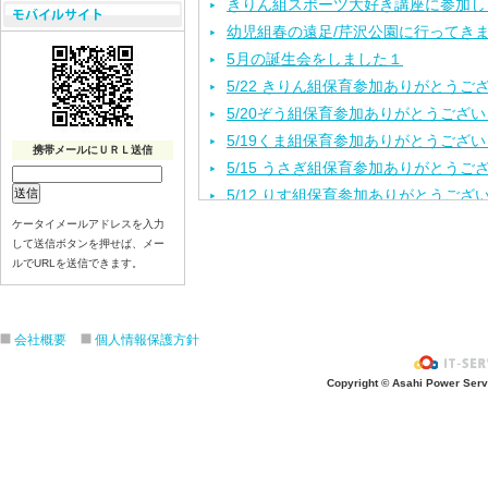
きりん組スポーツ大好き講座に参加し
幼児組春の遠足/芹沢公園に行ってき
5月の誕生会をしました１
5/22 きりん組保育参加ありがとうご
5/20ぞう組保育参加ありがとうござ
5/19くま組保育参加ありがとうござ
携帯メールにＵＲＬ送信
5/15 うさぎ組保育参加ありがとうご
5/12 りす組保育参加ありがとうござ
5/8ひよこ組保育参加ありがとうござ
ケータイメールアドレスを入力
して送信ボタンを押せば、メー
４月生まれの誕生会をしました。
ルでURLを送信できます。
入園進級おめでとうございます！
３月の誕生会をしました。
きりんさんとのお別れ会をしました！
会社概要
個人情報保護方針
2月生れの誕生会
きりんお別れ遠足/江の島水族館
Copyright © Asahi Power Servic
1月 生れお誕生会をしました！
12月 生れお誕生会をしました！
11月 生れお誕生会