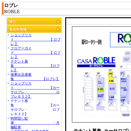
ロブレ
ROBLE
ショップリス
ト 【 ロブ
レ 】
フロアーガイ
ド 【 ロブ
レ 】
テナント募
集 【ロブ
レ】
催事出店者募
集 【ロブレ】
ショップリス
ト 【カー
サロブレ・ ロ
ブレ６３２】
テナント募
集 【カー
サロブレ・ ロブ
レ６３２】
時間貸し駐
車 ・月
極駐車
テナント募集 カーサロブ