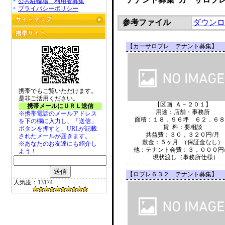
公共駐輪場 利用者募集
プライバシーポリシー
参考ファイル
ダウンロ
【カーサロブレ テナント募集】
携帯でもご覧いただけます。
是非ご活用ください。
【区画 Ａ－２０１】
携帯メールにＵＲＬ送信
用途：店舗・事務所
※携帯電話のメールアドレス
面積：１８．９６坪 ６２．６８
を下の欄に入力し、「送信」
賃 料：要相談
ボタンを押すと、URLが記載
共益費：３０，３２０円/月
されたメールが届きます。
敷金：５ヶ月 （保証金なし）
※あなたのお友達にも紹介し
他：テナント会費：３，０００円
よう！
現状渡し（事務所仕様）
【ロブレ６３２ テナント募集】
人気度：13174