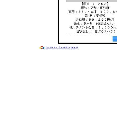
【区画 Ｂ－２０３】
用途：店舗・事務所
面積：３６．４６坪 １２０．５
賃 料：要相談
共益費：５９，２９０円/月
敷金：５ヶ月 （保証金なし）
他：テナント会費：３，０００円
現状渡し（一部スケルトン）
it-service of a web system