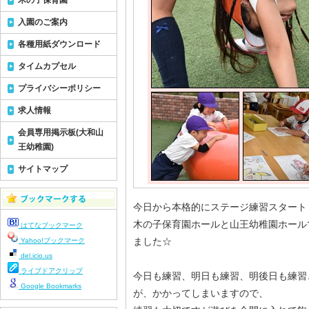
木の子保育園
入園のご案内
各種用紙ダウンロード
タイムカプセル
プライバシーポリシー
求人情報
会員専用掲示板(大和山
王幼稚園)
サイトマップ
今日から本格的にステージ練習スタート
木の子保育園ホールと山王幼稚園ホール
はてなブックマーク
ました☆
Yahoo!ブックマーク
del.icio.us
ライブドアクリップ
今日も練習、明日も練習、明後日も練習
Google Bookmarks
が、かかってしまいますので、