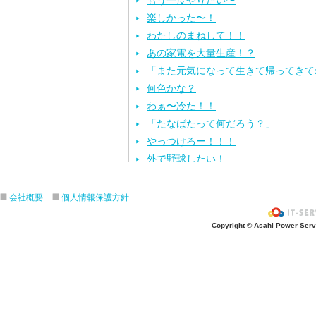
もう一度やりたい〜
楽しかった〜！
わたしのまねして！！
あの家電を大量生産！？
「また元気になって生きて帰ってきて
何色かな？
わぁ〜冷た！！
「たなばたって何だろう？」
やっつけろー！！！
外で野球したい！
ざぶ〜ん！
ピタゴラスイッチ！
会社概要
個人情報保護方針
お風呂上がり？
Copyright © Asahi Power Servic
あの先生はだ〜れ？
にんじんいれるー？
みんなが切った紙が、、、
大きくジャンプ！
旅行に行こう〜！！