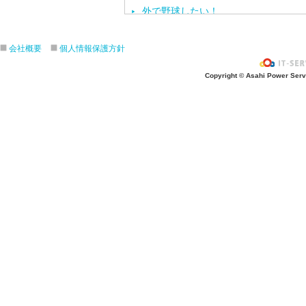
外で野球したい！
ざぶ〜ん！
ピタゴラスイッチ！
会社概要
個人情報保護方針
お風呂上がり？
Copyright © Asahi Power Servic
あの先生はだ〜れ？
にんじんいれるー？
みんなが切った紙が、、、
大きくジャンプ！
旅行に行こう〜！！
お菓子のおうち
ダイオウイカ獲るぞ〜！！
ちけっと作ろう〜！
シャボン玉実験！
紙粘土で𓏸𓏸づくり
ご飯屋さんでーす！
キラキラしてる〜！！
ぐーぱー！ぐーぱー！
おっきなティラノサウルスつくろうよ