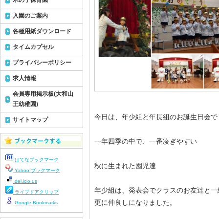
木の子保育園
入園のご案内
各種用紙ダウンロード
タイムカプセル
プライバシーポリシー
求人情報
会員専用掲示板(大和山
王幼稚園)
今日は、年少組と年長組のお誕生日会で
サイトマップ
一年四季の中で、一番凌ぎやすい
はてなブックマーク
秋に生まれた園児達
Yahoo!ブックマーク
del.icio.us
年少組は、発表会でクラスのお友達と一
ライブドアクリップ
更に仲良しになりました。
Google Bookmarks