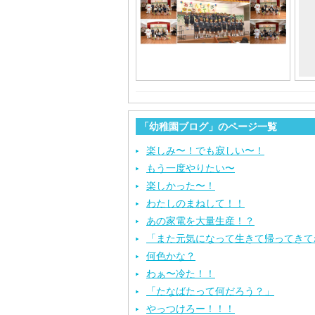
「幼稚園ブログ」のページ一覧
楽しみ〜！でも寂しい〜！
もう一度やりたい〜
楽しかった〜！
わたしのまねして！！
あの家電を大量生産！？
「また元気になって生きて帰ってきて
何色かな？
わぁ〜冷た！！
「たなばたって何だろう？」
やっつけろー！！！