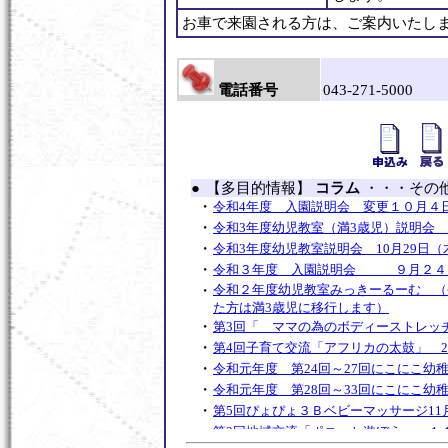
お車で来園される方は、ご案内いたし
電話番号
043-271-5000
●
【多目的情報】
コラム
・・・その
・
令和4年度 入園説明会 変更１０月４
・
令和3年度幼児教室（満3歳児）説明会 
・
令和3年度幼児教室説明会 10月29日（
・
令和３年度 入園説明会 ９月２４
・
令和２年度幼児教室みっきーるーむ （令
た方は満3歳児に移行します）
・
第3回「 ママの為のボディーストレッ
・
第4回子育て交流「アフリカの太鼓」 2
・
令和元年度 第24回～27回にこにこ幼
・
令和元年度 第28回～33回にこにこ幼
・
第5回ぴょぴょ３Ｂベビーマッサージ11月
・
第3回地域交流「ポニーと遊ぼう」 １