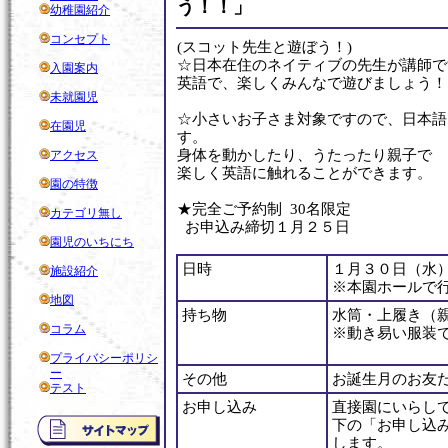
う！！」
幼稚園紹介
コンセプト
(スコット先生と遊ぼう！)
☆日本在住のネイティブの先生が講師で
入園案内
英語で、楽しくみんなで遊びましょう！
未就園児
☆小さいお子さま対象ですので、日本語
在園児
す。
身体を動かしたり、うたったり親子で
アクセス
楽しく英語に触れることができます。
園の特徴
★完全ご予約制 30名限定
カテゴリ無し
お申込み締切１月２５日
園児のいちにち
日時
１月３０日（水）
施設紹介
※本園ホールで
地図
持ち物
水筒・上履き（
コラム
※動き易い服装
プライバシーポリシ
ー
その他
お誕生月のお友
テスト
お申し込み
直接園にいらし
下の「お申し込
します。