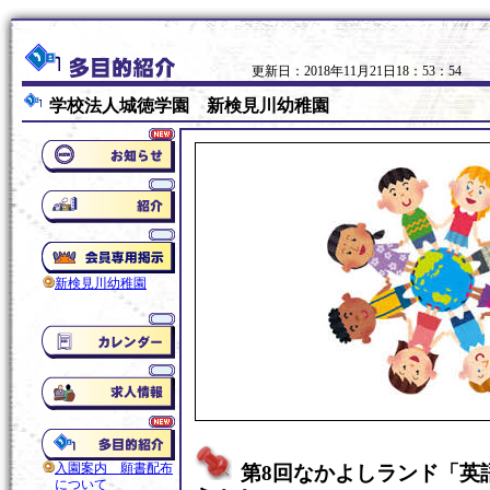
更新日：2018年11月21日18：53：54
学校法人城徳学園 新検見川幼稚園
新検見川幼稚園
入園案内 願書配布
第8回なかよしランド「英
について