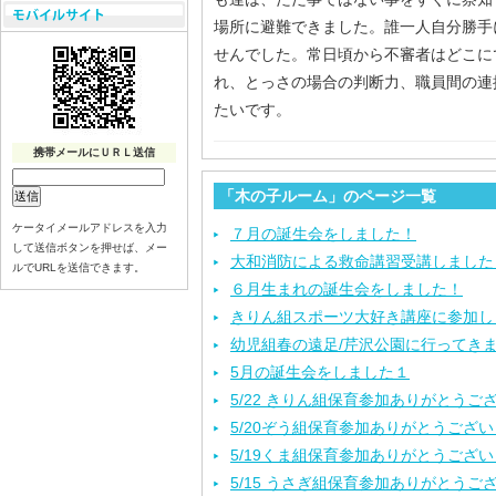
場所に避難できました。誰一人自分勝手
せんでした。常日頃から不審者はどこに
れ、とっさの場合の判断力、職員間の連
たいです。
携帯メールにＵＲＬ送信
「木の子ルーム」のページ一覧
ケータイメールアドレスを入力
７月の誕生会をしました！
して送信ボタンを押せば、メー
大和消防による救命講習受講しました
ルでURLを送信できます。
６月生まれの誕生会をしました！
きりん組スポーツ大好き講座に参加し
幼児組春の遠足/芹沢公園に行ってき
5月の誕生会をしました１
5/22 きりん組保育参加ありがとうご
5/20ぞう組保育参加ありがとうござ
5/19くま組保育参加ありがとうござ
5/15 うさぎ組保育参加ありがとうご