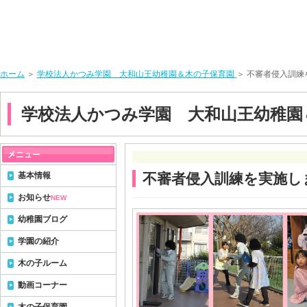
ホーム
＞
学校法人かつみ学園 大和山王幼稚園＆木の子保育園
＞ 不審者侵入訓
学校法人かつみ学園 大和山王幼稚園
基本情報
不審者侵入訓練を実施し
お知らせ
NEW
幼稚園ブログ
学園の紹介
木の子ルーム
動画コーナー