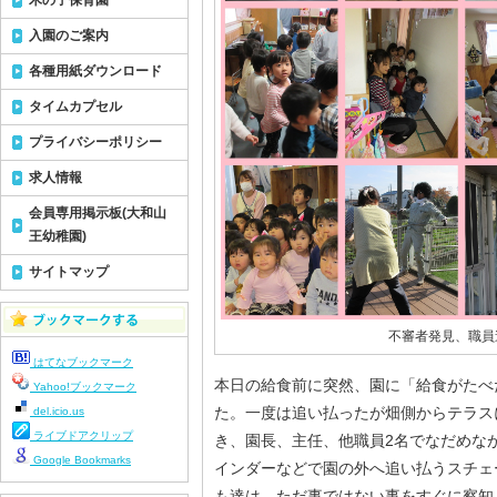
木の子保育園
入園のご案内
各種用紙ダウンロード
タイムカプセル
プライバシーポリシー
求人情報
会員専用掲示板(大和山
王幼稚園)
サイトマップ
不審者発見、職員
はてなブックマーク
本日の給食前に突然、園に「給食がたべ
Yahoo!ブックマーク
た。一度は追い払ったが畑側からテラス
del.icio.us
ライブドアクリップ
き、園長、主任、他職員2名でなだめな
Google Bookmarks
インダーなどで園の外へ追い払うスチェ
も達は、ただ事ではない事をすぐに察知