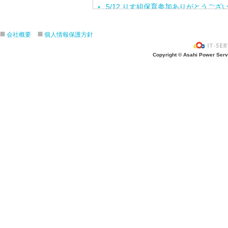
5/12 りす組保育参加ありがとうござ
5/8ひよこ組保育参加ありがとうござ
４月生まれの誕生会をしました。
会社概要
個人情報保護方針
入園進級おめでとうございます！
Copyright © Asahi Power Servic
３月の誕生会をしました。
きりんさんとのお別れ会をしました！
2月生れの誕生会
きりんお別れ遠足/江の島水族館
1月 生れお誕生会をしました！
12月 生れお誕生会をしました！
11月 生れお誕生会
3.4.5歳秋の遠足/引地台公園
ハロウィンパーティー楽しかったね❣
ハロウィンパーティー楽しかったね❣
10月生まれ誕生会
４．５歳クッキング/さつま芋餃子
焼き芋会に初参加
お芋ほりに行ってきました/うさぎ・