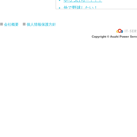
やっつけろー！！！
外で野球したい！
ざぶ〜ん！
ピタゴラスイッチ！
会社概要
個人情報保護方針
お風呂上がり？
Copyright © Asahi Power Servic
あの先生はだ〜れ？
にんじんいれるー？
みんなが切った紙が、、、
大きくジャンプ！
旅行に行こう〜！！
お菓子のおうち
ダイオウイカ獲るぞ〜！！
ちけっと作ろう〜！
シャボン玉実験！
紙粘土で𓏸𓏸づくり
ご飯屋さんでーす！
キラキラしてる〜！！
ぐーぱー！ぐーぱー！