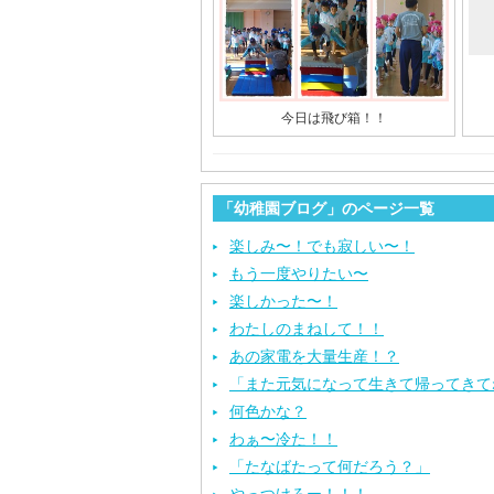
今日は飛び箱！！
「幼稚園ブログ」のページ一覧
楽しみ〜！でも寂しい〜！
もう一度やりたい〜
楽しかった〜！
わたしのまねして！！
あの家電を大量生産！？
「また元気になって生きて帰ってきて
何色かな？
わぁ〜冷た！！
「たなばたって何だろう？」