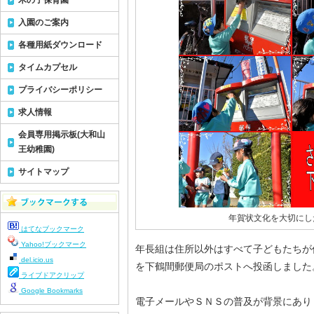
木の子保育園
入園のご案内
各種用紙ダウンロード
タイムカプセル
プライバシーポリシー
求人情報
会員専用掲示板(大和山
王幼稚園)
サイトマップ
年賀状文化を大切にし
はてなブックマーク
Yahoo!ブックマーク
年長組は住所以外はすべて子どもたちが
del.icio.us
を下鶴間郵便局のポストへ投函しました
ライブドアクリップ
Google Bookmarks
電子メールやＳＮＳの普及が背景にあり